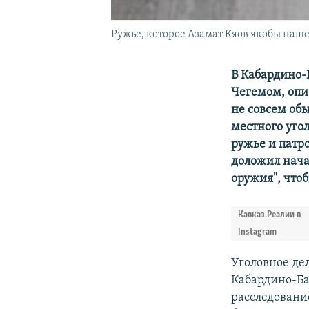
Ружье, которое Азамат Кяов якобы наше
В Кабардино-
Чегемом, опи
не совсем об
местного угол
ружье и патр
доложил нача
оружия", что
Кавказ.Реалии в
Instagram
Уголовное де
Кабардино-Ба
расследование