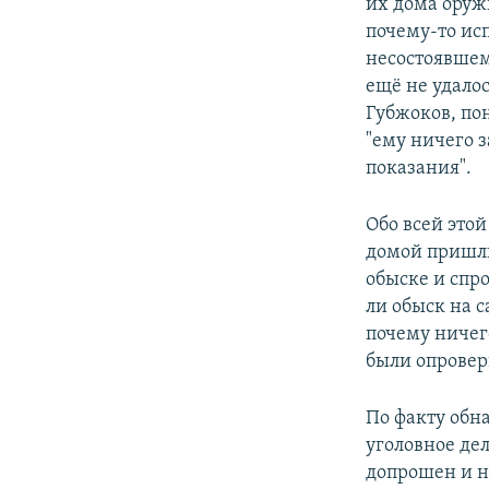
их дома оруж
почему-то ис
несостоявшемс
ещё не удалос
Губжоков, по
"ему ничего з
показания".
Обо всей это
домой пришли
обыске и спр
ли обыск на с
почему ничег
были опровер
По факту обн
уголовное дел
допрошен и н