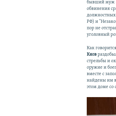
бывший муж е
обвинения ср
должностных п
РФ) и "Незако
пор не отстр
уголовный ро
Как говорится
Кяов
раздобыл
стрельбы и ох
оружие и бое
вместе с зап
найдены им в
этом доме со