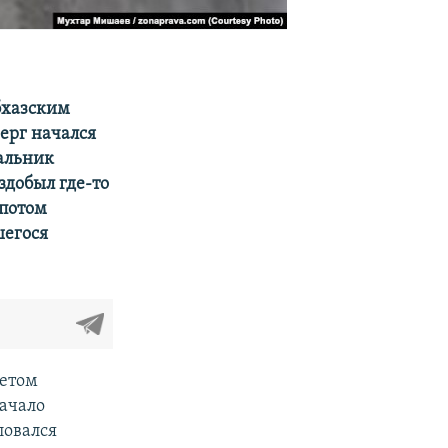
бхазским
ерг начался
альник
здобыл где-то
 потом
шегося
етом
начало
ловался