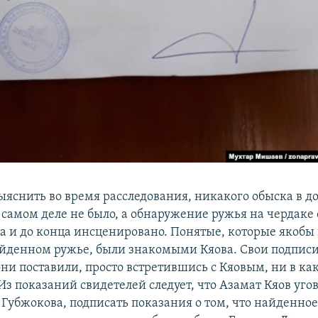
выяснить во время расследования, никакого обыска в д
 самом деле не было, а обнаружение ружья на чердаке 
ла и до конца инсценировано. Понятые, которые якобы
айденном ружье, были знакомыми Кяова. Свои подписи
ни поставили, просто встретившись с Кяовым, ни в ка
Из показаний свидетелей следует, что Азамат Кяов уго
 Губжокова, подписать показания о том, что найденное