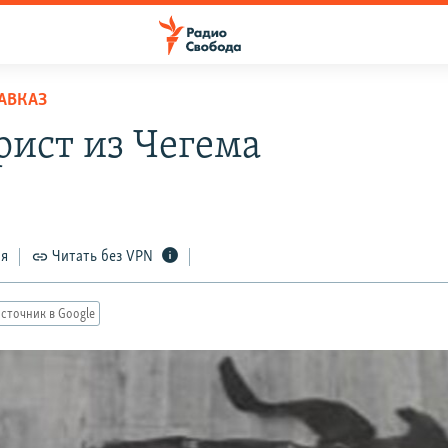
АВКАЗ
рист из Чегема
ся
Читать без VPN
сточник в Google