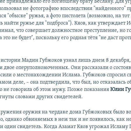
ие принадлежало его погибшему брату Беслану. Для уг
пользовал не фотографию впоследствии "найденного" п
я "обыске" ружья, а фото пистолета (возможно, на тот
ь найти ружье для "подброса"). Кяов, как утверждает 
нимал, что совершает должностное преступление, но го
а это не будет", поскольку его родная тётя "не даст про
й истории Мадин Губжоков узнал лишь днем 8 декабря,
 двое оперуполномоченных. Они рассказали о состоя
осили о местонахождении Ислама. Губжоков спросил с
амом деле, – она подтвердила, что был, но отказалась о
о не говорила об этом мужу. Позже показания
Юлии Гу
гнуты словами других свидетелей.
аружения оружия на чердаке дома Губжоковых было в
о, однако обвиняемых в нем так и не появилось, как н
и один свидетель. Когда Азамат Кяов угрожал Исламу 