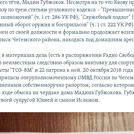
го тёти, Мадин Губжоков. Несмотря на то что Кяову 
азу по трем статьям уголовного кодекса – "Превышени
олномочий" (ч. 1 ст. 286 УК РФ), "Служебный подлог" (ч
нный оборот оружия и боеприпасов" (ч. 1 ст. 222 УК РФ)
анен от своей должности и формально продолжает возгл
зыск Чегемского района, находясь под домашним арес
 в материалах дела (есть в распоряжении Радио Свобо
 неизвестным следствию образом винтовку для спорт
оты "ТОЗ-8М" и 22 патрона к ней. 20 октября 2018 года
припасы оперуполномоченному ОМВД России по Чегем
олненным собственноручно рапортом, согласно которо
 ходе обыска на чердаке дома Мадина Губжокова. Губ
 своей супругой Юлией и сыном Исламом.