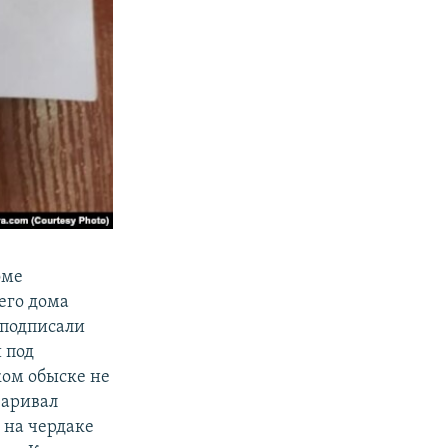
оме
его дома
 подписали
 под
ком обыске не
варивал
 на чердаке