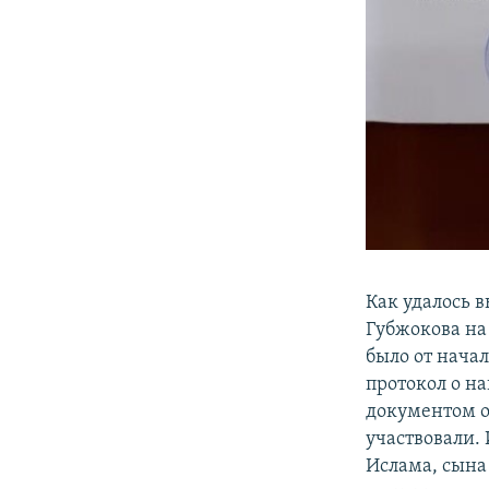
Как удалось 
Губжокова на
было от нача
протокол о н
документом о
участвовали. 
Ислама, сына