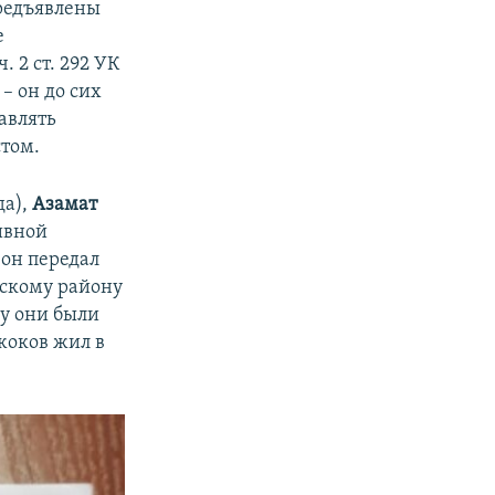
предъявлены
е
. 2 ст. 292 УК
 – он до сих
авлять
том.
да),
Азамат
ивной
 он передал
скому району
му они были
жоков жил в