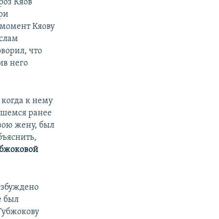
роз Кяов
ри
 момент Кяову
Ислам
ворил, что
тив него
 когда к нему
вшемся ранее
вою жену, был
бъяснить,
бжоковой
озбуждено
е был
Губжокову