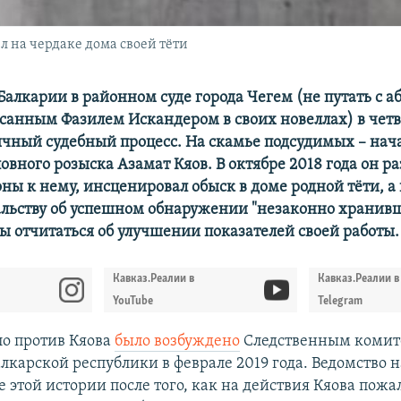
л на чердаке дома своей тёти
Балкарии в районном суде города Чегем (не путать с а
санным Фазилем Искандером в своих новеллах) в четв
ычный судебный процесс. На скамье подсудимых – нач
овного розыска Азамат Кяов. В октябре 2018 года он ра
оны к нему, инсценировал обыск в доме родной тёти, а
льству об успешном обнаружении "незаконно хранив
бы отчитаться об улучшении показателей своей работы.
Кавказ.Реалии в
Кавказ.Реалии в
YouTube
Telegram
ло против Кяова
было возбуждено
Следственным комит
лкарской республики в феврале 2019 года. Ведомство 
 этой истории после того, как на действия Кяова пожа