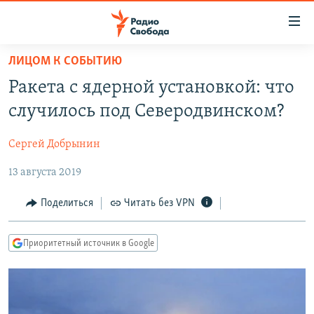
Ссылки
для
упрощенного
ЛИЦОМ К СОБЫТИЮ
ПРОГРАММЫ
доступа
Ракета с ядерной установкой: что
ПОДКАСТЫ
Вернуться
случилось под Северодвинском?
к
АВТОРСКИЕ ПРОЕКТЫ
основному
Сергей Добрынин
ЦИТАТЫ СВОБОДЫ
содержанию
Вернутся
13 августа 2019
МНЕНИЯ
к
КУЛЬТУРА
Поделиться
Читать без VPN
главной
навигации
IDEL.РЕАЛИИ
Вернутся
Приоритетный источник в Google
КАВКАЗ.РЕАЛИИ
к
СЕВЕР.РЕАЛИИ
поиску
СИБИРЬ.РЕАЛИИ