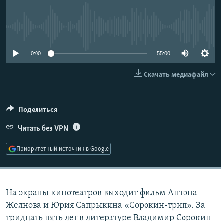
РАСПИСАНИЕ ВЕЩАНИЯ
ПОДПИШИТЕСЬ НА РАССЫЛКУ
No media source currently available
СОЦИАЛЬНЫЕ СЕТИ
0:00
55:00
Скачать медиафайл
Поделиться
Все сайты РСЕ/РС
Читать без VPN
Приоритетный источник в Google
На экраны кинотеатров выходит фильм Антона
Желнова и Юрия Сапрыкина «Сорокин-трип». За
тридцать пять лет в литературе Владимир Сорокин