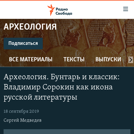
Ссылки
для
упрощенного
АРХЕОЛОГИЯ
ПРОГРАММЫ
доступа
ПОДКАСТЫ
Подписаться
Вернуться
к
ПОДПИСАТЬСЯ
АВТОРСКИЕ ПРОЕКТЫ
основному
ВСЕ МАТЕРИАЛЫ
ТЕКСТЫ
ВЫПУСКИ
ЦИТАТЫ СВОБОДЫ
содержанию
CastBox
Вернутся
МНЕНИЯ
Археология. Бунтарь и классик:
к
КУЛЬТУРА
Владимир Сорокин как икона
главной
Подписаться
навигации
IDEL.РЕАЛИИ
русской литературы
Вернутся
КАВКАЗ.РЕАЛИИ
к
18 сентября 2019
СЕВЕР.РЕАЛИИ
поиску
Сергей Медведев
СИБИРЬ.РЕАЛИИ