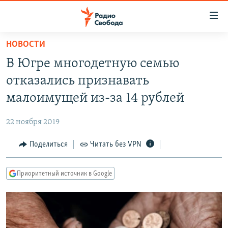
Ссылки
для
упрощенного
НОВОСТИ
ПРОГРАММЫ
доступа
В Югре многодетную семью
ПОДКАСТЫ
Вернуться
отказались признавать
к
АВТОРСКИЕ ПРОЕКТЫ
малоимущей из-за 14 рублей
основному
ЦИТАТЫ СВОБОДЫ
содержанию
22 ноября 2019
Вернутся
МНЕНИЯ
к
Поделиться
Читать без VPN
КУЛЬТУРА
главной
навигации
IDEL.РЕАЛИИ
Приоритетный источник в Google
Вернутся
КАВКАЗ.РЕАЛИИ
к
СЕВЕР.РЕАЛИИ
поиску
СИБИРЬ.РЕАЛИИ