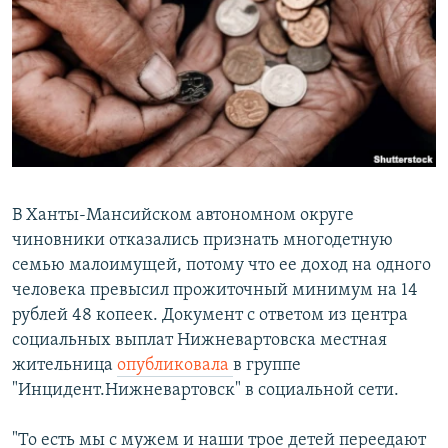
РАСПИСАНИЕ ВЕЩАНИЯ
ПОДПИШИТЕСЬ НА РАССЫЛКУ
СОЦИАЛЬНЫЕ СЕТИ
В Ханты-Мансийском автономном округе
чиновники отказались признать многодетную
Все сайты РСЕ/РС
семью малоимущей, потому что ее доход на одного
человека превысил прожиточный минимум на 14
рублей 48 копеек. Документ с ответом из центра
социальных выплат Нижневартовска местная
жительница
опубликовала
в группе
"Инцидент.Нижневартовск" в социальной сети.
"То есть мы с мужем и наши трое детей переедают