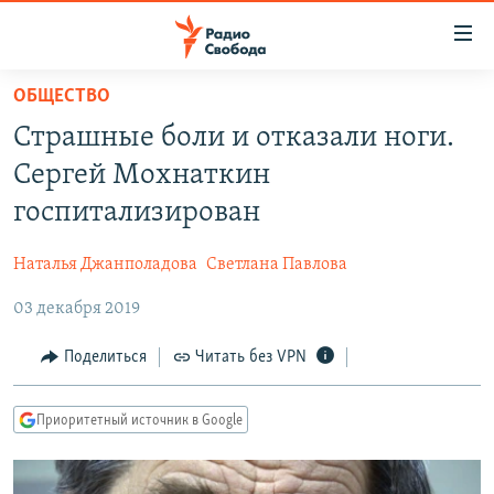
Ссылки
для
упрощенного
ОБЩЕСТВО
ПРОГРАММЫ
доступа
Страшные боли и отказали ноги.
ПОДКАСТЫ
Вернуться
Сергей Мохнаткин
к
АВТОРСКИЕ ПРОЕКТЫ
госпитализирован
основному
ЦИТАТЫ СВОБОДЫ
содержанию
Наталья Джанполадова
Светлана Павлова
Вернутся
МНЕНИЯ
к
03 декабря 2019
КУЛЬТУРА
главной
навигации
IDEL.РЕАЛИИ
Поделиться
Читать без VPN
Вернутся
КАВКАЗ.РЕАЛИИ
к
Приоритетный источник в Google
СЕВЕР.РЕАЛИИ
поиску
СИБИРЬ.РЕАЛИИ