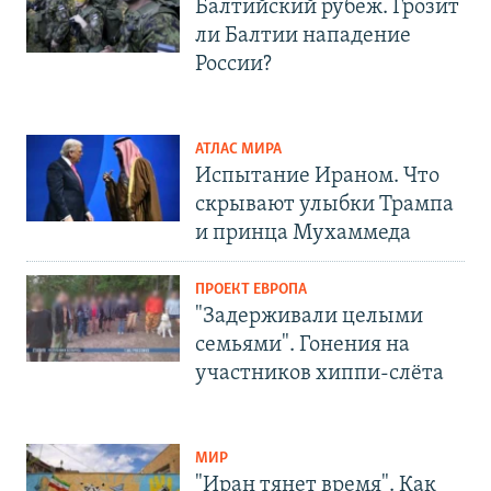
Балтийский рубеж. Грозит
ли Балтии нападение
России?
АТЛАС МИРА
Испытание Ираном. Что
скрывают улыбки Трампа
и принца Мухаммеда
ПРОЕКТ ЕВРОПА
"Задерживали целыми
семьями". Гонения на
участников хиппи-слёта
МИР
"Иран тянет время". Как