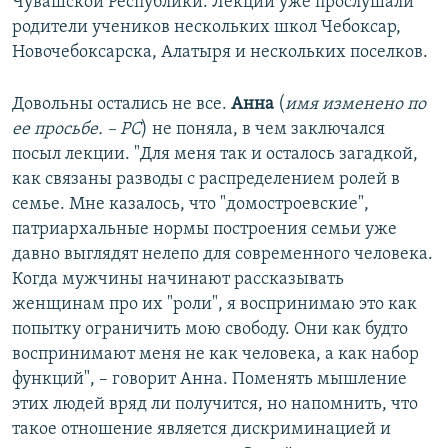
Чувашской Республики. Лекции уже прослушали
родители учеников нескольких школ Чебоксар,
Новочебоксарска, Алатыря и нескольких поселков.
Довольны остались не все.
Анна
(
имя изменено по
ее просьбе. – РС
) не поняла, в чем заключался
посыл лекции. "Для меня так и осталось загадкой,
как связаны разводы с распределением ролей в
семье. Мне казалось, что "домостроевские",
патриархальные нормы построения семьи уже
давно выглядят нелепо для современного человека.
Когда мужчины начинают рассказывать
женщинам про их "роли", я воспринимаю это как
попытку ограничить мою свободу. Они как будто
воспринимают меня не как человека, а как набор
функций", – говорит Анна. Поменять мышление
этих людей вряд ли получится, но напомнить, что
такое отношение является дискриминацией и