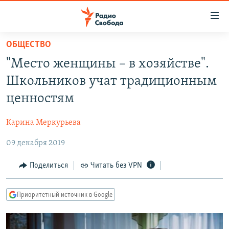
Ссылки
для
упрощенного
ОБЩЕСТВО
ПРОГРАММЫ
доступа
"Место женщины – в хозяйстве".
ПОДКАСТЫ
Вернуться
Школьников учат традиционным
к
АВТОРСКИЕ ПРОЕКТЫ
ценностям
основному
ЦИТАТЫ СВОБОДЫ
содержанию
Карина Меркурьева
Вернутся
МНЕНИЯ
к
09 декабря 2019
КУЛЬТУРА
главной
навигации
IDEL.РЕАЛИИ
Поделиться
Читать без VPN
Вернутся
КАВКАЗ.РЕАЛИИ
к
Приоритетный источник в Google
СЕВЕР.РЕАЛИИ
поиску
СИБИРЬ.РЕАЛИИ