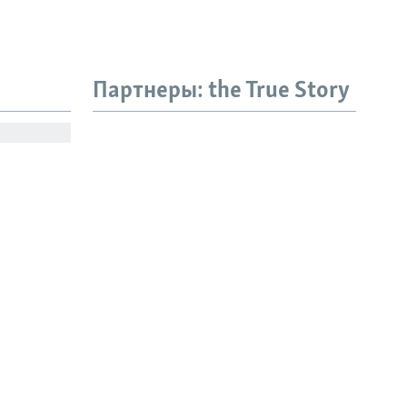
Партнеры: the True Story
". Как
ования
ова