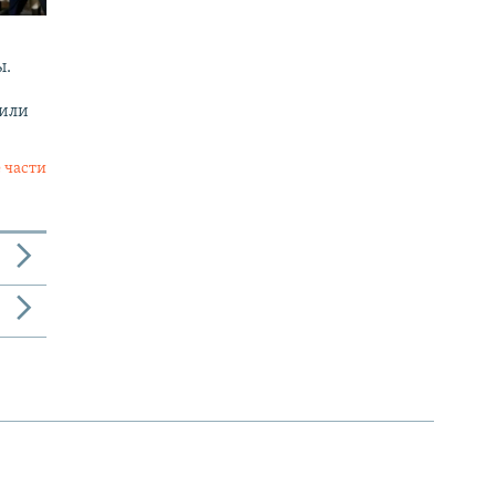
ы.
 или
 части