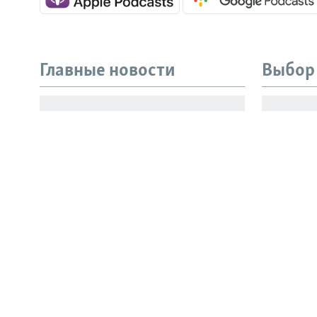
Главные новости
Выбор
Все сайты РСЕ/РС
Власти России разрешили
Испыта
продажу бензина низкого
скрыва
качества
принца