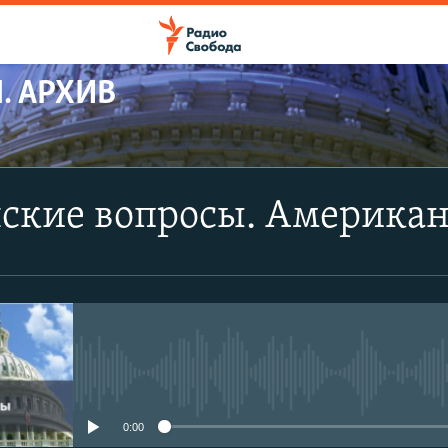
. АРХИВ
ПОДПИСАТЬСЯ
ские вопросы. Америка
Apple Podcasts
Spotify
CastBox
No media source currently avail
YouTube
0:00