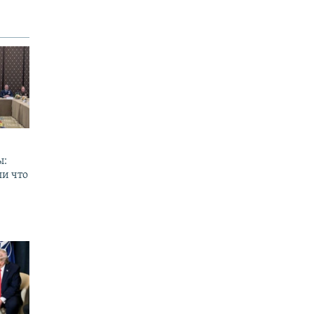
ы:
ли что