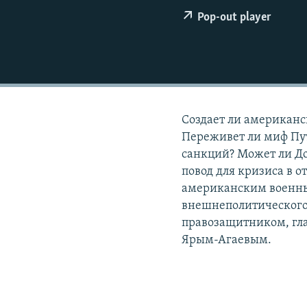
РАСПИСАНИЕ ВЕЩАНИЯ
Pop-out player
ПОДПИШИТЕСЬ НА РАССЫЛКУ
Создает ли американс
Переживет ли миф Пу
санкций? Может ли До
повод для кризиса в 
американским военны
внешнеполитического
правозащитником, гл
Ярым-Агаевым.