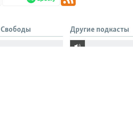
 Свободы
Другие подкасты
ние Ираном. Что
"Его могут там убить
ют улыбки Трампа и
добиваются расслед
 Мухаммеда
пыток Азата Мифтах