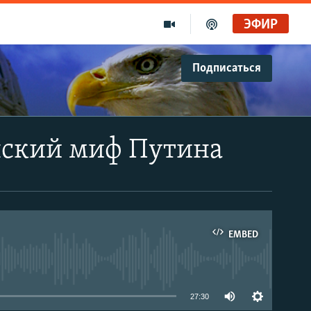
ЭФИР
Подписаться
нский миф Путина
EMBED
able
27:30