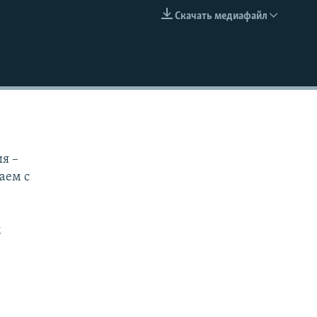
Скачать медиафайл
EMBED
я –
аем с
м