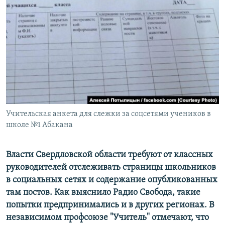
РАСПИСАНИЕ ВЕЩАНИЯ
ПОДПИШИТЕСЬ НА РАССЫЛКУ
СОЦИАЛЬНЫЕ СЕТИ
Учительская анкета для слежки за соцсетями учеников в
Все сайты РСЕ/РС
школе №1 Абакана
Власти Свердловской области требуют от классных
руководителей отслеживать страницы школьников
в социальных сетях и содержание опубликованных
там постов. Как выяснило Радио Свобода, такие
попытки предпринимались и в других регионах. В
независимом профсоюзе "Учитель" отмечают, что