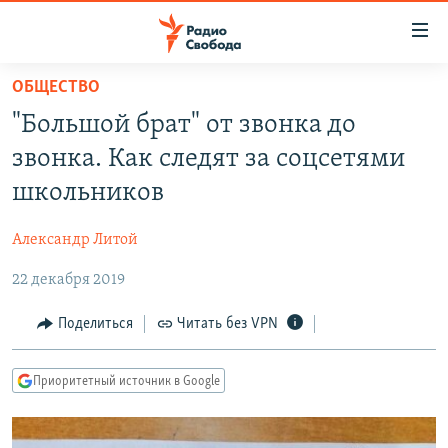
Ссылки
для
упрощенного
ОБЩЕСТВО
ПРОГРАММЫ
доступа
"Большой брат" от звонка до
ПОДКАСТЫ
Вернуться
звонка. Как следят за соцсетями
к
АВТОРСКИЕ ПРОЕКТЫ
школьников
основному
ЦИТАТЫ СВОБОДЫ
содержанию
Александр Литой
Вернутся
МНЕНИЯ
к
22 декабря 2019
КУЛЬТУРА
главной
навигации
IDEL.РЕАЛИИ
Поделиться
Читать без VPN
Вернутся
КАВКАЗ.РЕАЛИИ
к
Приоритетный источник в Google
СЕВЕР.РЕАЛИИ
поиску
СИБИРЬ.РЕАЛИИ