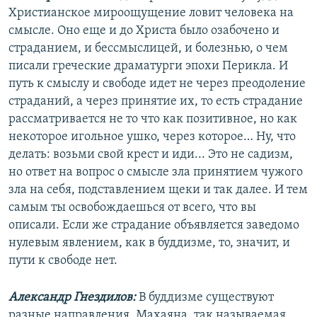
Христианское мироощущение ловит человека на
смысле. Оно еще и до Христа было озабочено и
страданием, и бессмыслицей, и болезнью, о чем
писали греческие драматурги эпохи Перикла. И
путь к смыслу и свободе идет не через преодоление
страданий, а через принятие их, то есть страдание
рассматривается не то что как позитивное, но как
некоторое игольное ушко, через которое… Ну, что
делать: возьми свой крест и иди... Это не садизм,
но ответ на вопрос о смысле зла принятием чужого
зла на себя, подставлением щеки и так далее. И тем
самым ты освобождаешься от всего, что вы
описали. Если же страдание объявляется заведомо
нулевым явлением, как в буддизме, то, значит, и
пути к свободе нет.
Александр Гнездилов:
В буддизме существуют
разные направления. Махаяна, так называемая