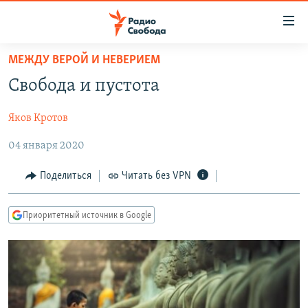
Ссылки
для
упрощенного
МЕЖДУ ВЕРОЙ И НЕВЕРИЕМ
ПРОГРАММЫ
доступа
Свобода и пустота
ПОДКАСТЫ
Вернуться
к
Яков Кротов
АВТОРСКИЕ ПРОЕКТЫ
основному
04 января 2020
ЦИТАТЫ СВОБОДЫ
содержанию
Вернутся
МНЕНИЯ
Поделиться
Читать без VPN
к
КУЛЬТУРА
главной
Приоритетный источник в Google
навигации
IDEL.РЕАЛИИ
Вернутся
КАВКАЗ.РЕАЛИИ
к
СЕВЕР.РЕАЛИИ
поиску
СИБИРЬ.РЕАЛИИ