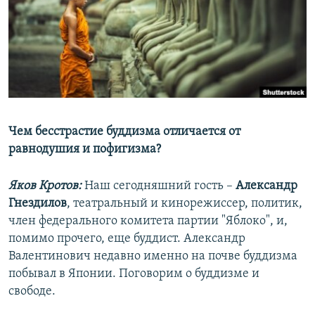
РАСПИСАНИЕ ВЕЩАНИЯ
ПОДПИШИТЕСЬ НА РАССЫЛКУ
СОЦИАЛЬНЫЕ СЕТИ
Чем бесстрастие буддизма отличается от
равнодушия и пофигизма?
Все сайты РСЕ/РС
Яков Кротов:
Наш сегодняшний гость –
Александр
Гнездилов
, театральный и кинорежиссер, политик,
член федерального комитета партии "Яблоко", и,
помимо прочего, еще буддист. Александр
Валентинович недавно именно на почве буддизма
побывал в Японии. Поговорим о буддизме и
свободе.