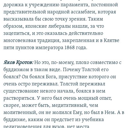
дорожка к учреждению парламента, постоянной
представительной народной ассамблеи, которая
высказывала бы свою точку зрения. Таким
образом, японские либералы нашли, за что
зацепиться, и это оказалась действительно
многовековая традиция, закрепленная и в Клятве
пяти пунктов императора 1868 года.
Яков Кротов:
Но это, по-моему, плохо совместимо с
буддизмом в таком виде. Почему Толстой его
боялся? Он боялся Бога, присутствие которого он
очень остро переживал. Толстой переживал
существование некого начала, боялся в нем
раствориться. У него был очень мощный опыт,
скорее, может быть, медитативный, чем
молитвенный, он не молился Ему, но был в Нем. А в
буддизме, каким он предстает из учебника
религиоведения для вузов, нет места