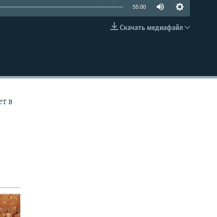
55:00
Скачать медиафайл
EMBED
т в