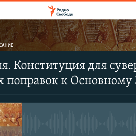
САНИЕ
ПОДПИСАТЬСЯ
я. Конституция для суве
Apple Podcasts
 поправок к Основному 
CastBox
Подписаться
No media source currently avail