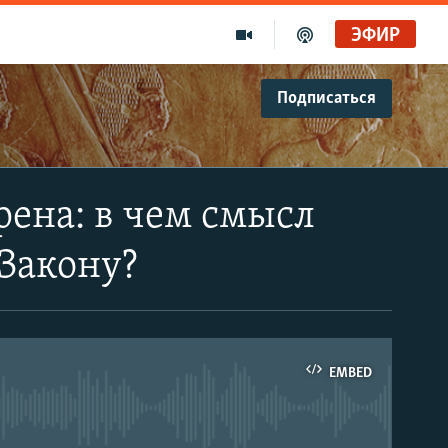
ЭФИР
Подписаться
рена: в чем смысл
Закону?
EMBED
able