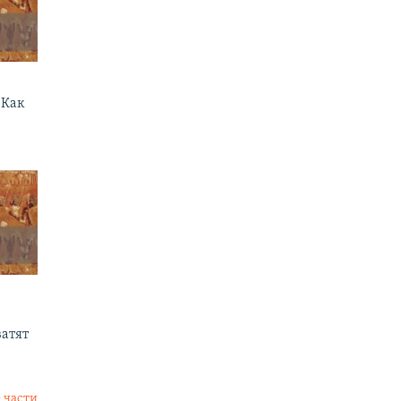
 Как
ватят
 части