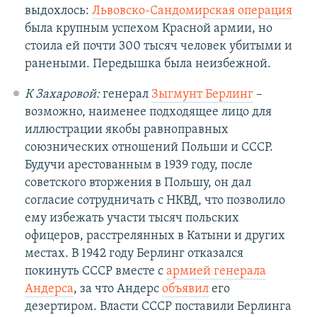
выдохлось:
Львовско-Сандомирская операция
была крупным успехом Красной армии, но
стоила ей почти 300 тысяч человек убитыми и
ранеными. Передышка была неизбежной.
К Захаровой:
генерал
Зыгмунт Берлинг
–
возможно, наименее подходящее лицо для
иллюстрации якобы равноправных
союзнических отношений Польши и СССР.
Будучи арестованным в 1939 году, после
советского вторжения в Польшу, он дал
согласие сотрудничать с НКВД, что позволило
ему избежать участи тысяч польских
офицеров, расстрелянных в Катыни и других
местах. В 1942 году Берлинг отказался
покинуть СССР вместе с
армией генерала
Андерса
, за что Андерс
объявил
его
дезертиром. Власти СССР поставили Берлинга