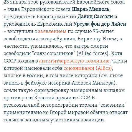
23 января трое руководителей Европейского союза
– глава Европейского совета
Шарль Мишель
,
председатель Европарламента
Давид Сассоли
и
руководитель Еврокомиссии
Урсула фон дер Ляйен
– выступили с
заявлением
по случаю 75-летия
освобождения лагеря Аушвиц-Биркенау. В нем, в
частности, упоминалось, что лагерь смерти
освободили "силы союзников" (Allied forces). Хотя
СССР входил в
антигитлеровскую коалицию
, члены
которой именовали себя
союзниками (Allies)
,
многие в России, в том числе историки (см. ниже
запись в фейсбуке историка Алексея Миллера),
сочли такую формулировку намеренным выпадом
против роли Красной армии и СССР. В
русскоязычной историографии термин "союзники"
применительно ко Второй мировой обычно относят
только к западным участникам коалиции.