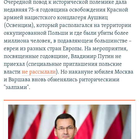
Очередной повод к исторической полемике дала
недавняя 75-я годовщина освобождения Красной
1080p
1080p
армией нацистского концлагеря Аушвиц
(Освенцим), который располагался на территории
оккупированной Польши и где были убиты более
миллиона человек, в подавляющем большинстве –
евреи из разных стран Европы. На мероприятия,
посвященные годовщине, Владимир Путин не
приехал (специальные приглашения польские
власти
не рассылали
). Но накануне юбилея Москва
и Варшава вновь обменялись риторическими
"залпами".