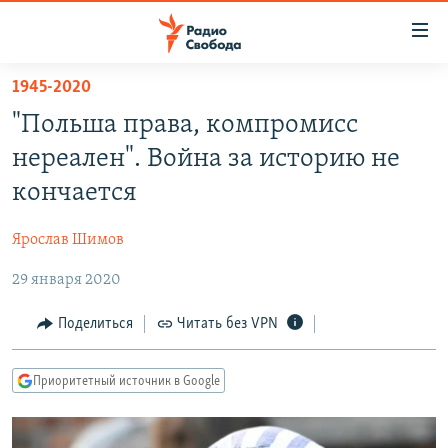
Ссылки
для
упрощенного
1945-2020
ПРОГРАММЫ
доступа
"Польша права, компромисс
ПОДКАСТЫ
Вернуться
нереален". Война за историю не
к
АВТОРСКИЕ ПРОЕКТЫ
кончается
основному
ЦИТАТЫ СВОБОДЫ
содержанию
Ярослав Шимов
Вернутся
МНЕНИЯ
к
29 января 2020
КУЛЬТУРА
главной
навигации
IDEL.РЕАЛИИ
Поделиться
Читать без VPN
Вернутся
КАВКАЗ.РЕАЛИИ
к
Приоритетный источник в Google
СЕВЕР.РЕАЛИИ
поиску
СИБИРЬ.РЕАЛИИ