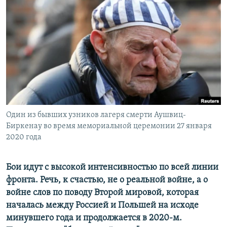
РАСПИСАНИЕ ВЕЩАНИЯ
ПОДПИШИТЕСЬ НА РАССЫЛКУ
СОЦИАЛЬНЫЕ СЕТИ
Один из бывших узников лагеря смерти Аушвиц-
Все сайты РСЕ/РС
Биркенау во время мемориальной церемонии 27 января
2020 года
Бои идут с высокой интенсивностью по всей линии
фронта. Речь, к счастью, не о реальной войне, а о
войне слов по поводу Второй мировой, которая
началась между Россией и Польшей на исходе
минувшего года и продолжается в 2020-м.