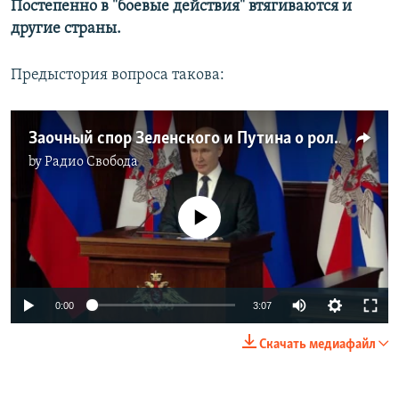
Постепенно в "боевые действия" втягиваются и
другие страны.
Предыстория вопроса такова:
Заочный спор Зеленского и Путина о роли СССР в ВОВ
by
Радио Свобода
No media source currently available
Auto
0:00
3:07
270p
Скачать медиафайл
360p
Auto
270p
360p
404p
404p