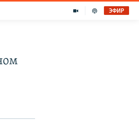
ЭФИР
ном