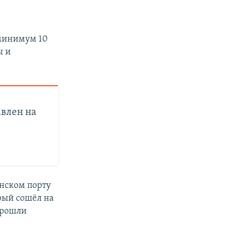
 минимум 10
ы и
влен на
онском порту
орый сошёл на
прошли