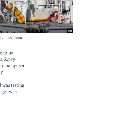
ля 2020 года
ели на
а борту
то на время
у.
d was testing
enger was