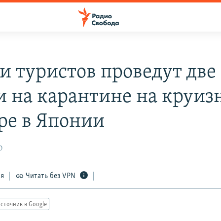
и туристов проведут две
и на карантине на круиз
ре в Японии
0
ся
Читать без VPN
сточник в Google