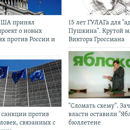
США принял
15 лет ГУЛАГа для "а
проект о новых
Пушкина". Крутой 
ях против России и
Виктора Гроссмана
"Сломать схему". За
л санкции против
власти оставили "Ябл
ловек, связанных с
бюллетене