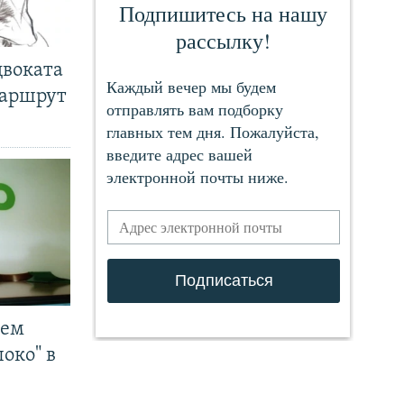
двоката
маршрут
чем
око" в