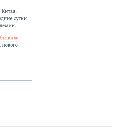
 Китая,
едние сутки
идемии.
бъявила
 нового