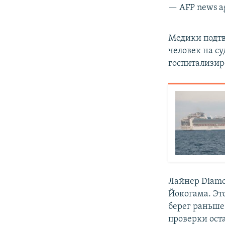
— AFP news a
Медики подтв
человек на с
госпитализир
Лайнер Diamon
Йокогама. Это
берег раньше
проверки ост