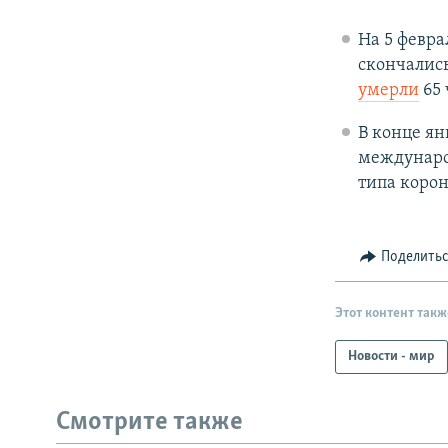
На 5 февра
скончались
умерли
65 
В конце я
междунаро
типа корон
Поделить
Этот контент такж
Новости - мир
Смотрите также