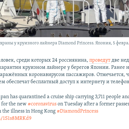
раны у круизного лайнера Diamond Princess. Япония, 5 февра
еловек, среди которых 24 россиянина,
проведут
две нед
карантин круизном лайнере у берегов Японии. Ранее н
аражённых коронавирусом пассажиров. Отмечается, ч
ем обеспечат бесплатный доступ к интернету и телефон
pan has quarantined a cruise ship carrying 3,711 people an
 for the new
#coronavirus
on Tuesday after a former pass
 the illness in Hong Kong
#DiamondPrincess
om/1S1s8MRKd9