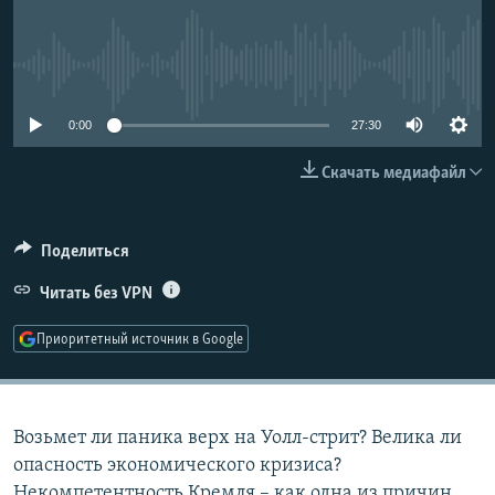
РАСПИСАНИЕ ВЕЩАНИЯ
ПОДПИШИТЕСЬ НА РАССЫЛКУ
No media source currently available
СОЦИАЛЬНЫЕ СЕТИ
0:00
27:30
Скачать медиафайл
Поделиться
Все сайты РСЕ/РС
Читать без VPN
Приоритетный источник в Google
Возьмет ли паника верх на Уолл-стрит? Велика ли
опасность экономического кризиса?
Некомпетентность Кремля – как одна из причин