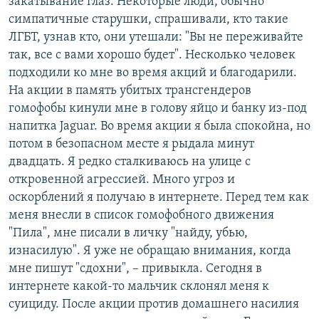
закатывание глаз. Некоторые люди, обычно
симпатичные старушки, спрашивали, кто такие
ЛГБТ, узнав кто, они утешали: "Вы не переживайте
так, все с вами хорошо будет". Несколько человек
подходили ко мне во время акций и благодарили.
На акции в память убитых трансгендеров
гомофобы кинули мне в голову яйцо и банку из-под
напитка Jaguar. Во время акции я была спокойна, но
потом в безопасном месте я рыдала минут
двадцать. Я редко сталкиваюсь на улице с
откровенной агрессией. Много угроз и
оскорблений я получаю в интернете. Перед тем как
меня внесли в список гомофобного движения
"Пила", мне писали в личку "найду, убью,
изнасилую". Я уже не обращаю внимания, когда
мне пишут "сдохни", – привыкла. Сегодня в
интернете какой-то мальчик склонял меня к
суициду. После акции против домашнего насилия