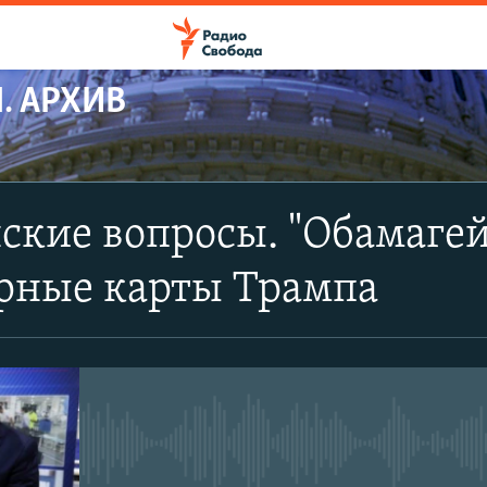
. АРХИВ
ПОДПИСАТЬСЯ
кие вопросы. "Обамагей
Apple Podcasts
рные карты Трампа
Spotify
CastBox
No media source currently avail
YouTube