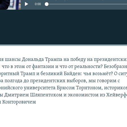
0:00
Подписаться
я шансы Дональда Трампа на победу на президентски
 что в этом от фантазии и что от реальности? Безобраз
оритный Трамп и безликий Байден: чья возьмёт? О си
а полгода до президентских выборов, мы говорим с
рнийского университета Брюсом Торнтоном, историко
ы Дмитрием Шляпентохом и экономистом из Хейверф
м Конторовичем