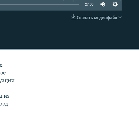
27:30
Скачать медиафайл
EMBED
х
ное
туации
м из
орд-