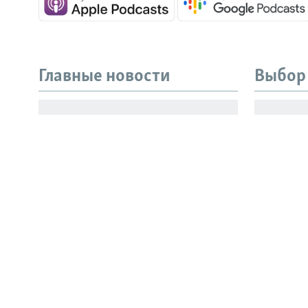
Главные новости
Выбор
Все сайты РСЕ/РС
Сенат США принял
Генерал
законопроект о новых
известн
санкциях против России и
рестора
Ирана