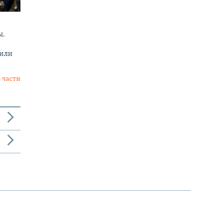
ы.
 или
 части