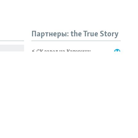
Партнеры: the True Story
". Как
ования
ова