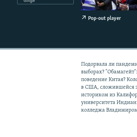
РАСПИСАНИЕ ВЕЩАНИЯ
Google
ПОДПИШИТЕСЬ НА РАССЫЛКУ
Pop-out player
Подорвала ли пандеми
выборах? "Обамагейт":
поведение Китая? Кол
в США, сложившейся з
историком из Калифо
университета Индиан
колледжа Владимиро