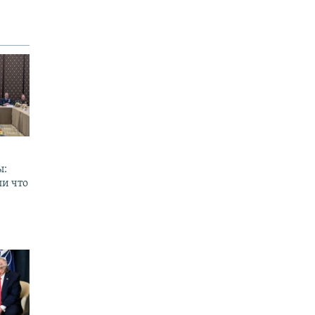
ы:
ли что