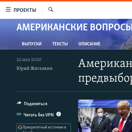
Ссылки
ПРОЕКТЫ
для
Искать
упрощенного
АМЕРИКАНСКИЕ ВОПРОСЫ
ПРОГРАММЫ
доступа
ПОДКАСТЫ
Вернуться
ВЫПУСКИ
ТЕКСТЫ
ОПИСАНИЕ
АВТОРСКИЕ ПРОЕКТЫ
к
основному
ЦИТАТЫ СВОБОДЫ
22 мая 2020
Американс
содержанию
МНЕНИЯ
Юрий Жигалкин
Вернутся
предвыбо
КУЛЬТУРА
к
главной
IDEL.РЕАЛИИ
навигации
КАВКАЗ.РЕАЛИИ
Вернутся
Поделиться
к
СЕВЕР.РЕАЛИИ
Читать без VPN
поиску
СИБИРЬ.РЕАЛИИ
Приоритетный источник в