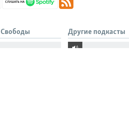
 Свободы
Другие подкасты
ы и семья. Что
"Его могут там убить
о о жертвах взрыва в
добиваются расслед
не Balzi Rossi
пыток Азата Мифтах