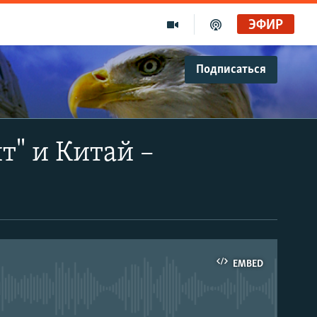
ЭФИР
Подписаться
т" и Китай –
EMBED
able