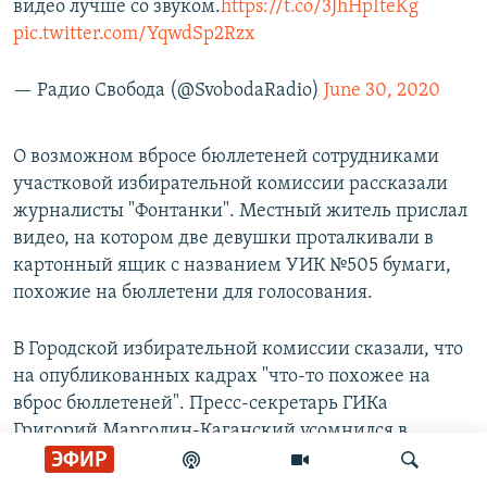
видео лучше со звуком.
https://t.co/3JhHpIteKg
pic.twitter.com/YqwdSp2Rzx
— Радио Свобода (@SvobodaRadio)
June 30, 2020
О возможном вбросе бюллетеней сотрудниками
участковой избирательной комиссии рассказали
журналисты "Фонтанки". Местный житель прислал
видео, на котором две девушки проталкивали в
картонный ящик с названием УИК №505 бумаги,
похожие на бюллетени для голосования.
В Городской избирательной комиссии сказали, что
на опубликованных кадрах "что-то похожее на
вброс бюллетеней". Пресс-секретарь ГИКа
Григорий Марголин-Каганский усомнился в
достоверности видеоролика, но сообщил, что
ЭФИР
Горизбирком начал проверку.