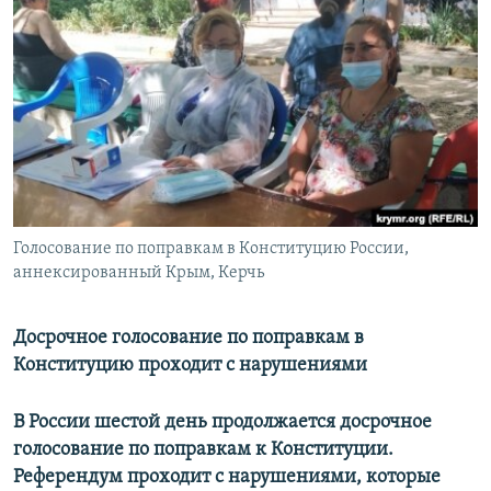
РАСПИСАНИЕ ВЕЩАНИЯ
ПОДПИШИТЕСЬ НА РАССЫЛКУ
СОЦИАЛЬНЫЕ СЕТИ
Голосование по поправкам в Конституцию России,
Все сайты РСЕ/РС
аннексированный Крым, Керчь
Досрочное голосование по поправкам в
Конституцию проходит с нарушениями
В России шестой день продолжается досрочное
голосование по поправкам к Конституции.
Референдум проходит с нарушениями, которые