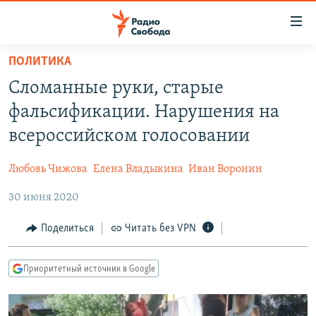
Ссылки
для
упрощенного
ПОЛИТИКА
ПРОГРАММЫ
доступа
Сломанные руки, старые
ПОДКАСТЫ
Вернуться
фальсификации. Нарушения на
к
АВТОРСКИЕ ПРОЕКТЫ
всероссийском голосовании
основному
ЦИТАТЫ СВОБОДЫ
содержанию
Любовь Чижова
Елена Владыкина
Иван Воронин
Вернутся
МНЕНИЯ
к
30 июня 2020
КУЛЬТУРА
главной
навигации
IDEL.РЕАЛИИ
Поделиться
Читать без VPN
Вернутся
КАВКАЗ.РЕАЛИИ
к
Приоритетный источник в Google
СЕВЕР.РЕАЛИИ
поиску
СИБИРЬ.РЕАЛИИ