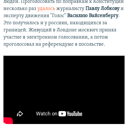
людей. Проголосовать по поправкам к Конституции
несколько раз
удалось
журналисту
Павлу Лобкову
и
эксперту движения "Голос"
Василию Вайсенбергу
.
Это получилось и у россиян, находящихся за
границей. Живущий в Лондоне москвич принял
участие в электронном голосовании, а потом
проголосовал на референдуме в посольстве.