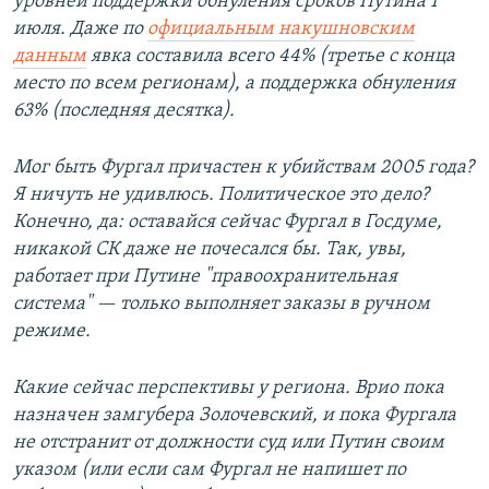
уровней поддержки обнуления сроков Путина 1
июля. Даже по
официальным накушновским
данным
явка составила всего 44% (третье с конца
место по всем регионам), а поддержка обнуления
63% (последняя десятка).
Мог быть Фургал причастен к убийствам 2005 года?
Я ничуть не удивлюсь. Политическое это дело?
Конечно, да: оставайся сейчас Фургал в Госдуме,
никакой СК даже не почесался бы. Так, увы,
работает при Путине "правоохранительная
система" — только выполняет заказы в ручном
режиме.
Какие сейчас перспективы у региона. Врио пока
назначен замгубера Золочевский, и пока Фургала
не отстранит от должности суд или Путин своим
указом (или если сам Фургал не напишет по