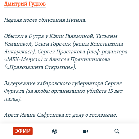
Дмитрий Гудков
Неделя после обнуления Путина.
Обыски в 6 утра у Юлии Галяминой, Татьяны
Усмановой, Ольги Горелик (жены Константина
Янкаускаса), Сергея Простакова (шеф-редактора
«МБХ-Медиа») и Алексея Прянишникова
(«Правозащита Открытки»).
Задержание хабаровского губернатора Сергея
Фургала (за якобы организацию убийств 15 лет
назад).
Арест Ивана Сафронова по делу о госизмене.
ЭФИР
Обыск у главреда «Холода» Таисии Бекбулатовой.