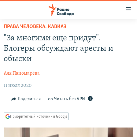
Ссылки
для
упрощенного
ПРАВА ЧЕЛОВЕКА. КАВКАЗ
ПРОГРАММЫ
доступа
"За многими еще придут".
ПОДКАСТЫ
Вернуться
Блогеры обсуждают аресты и
к
АВТОРСКИЕ ПРОЕКТЫ
обыски
основному
ЦИТАТЫ СВОБОДЫ
содержанию
Аля Паномарёва
Вернутся
МНЕНИЯ
к
11 июля 2020
КУЛЬТУРА
главной
навигации
IDEL.РЕАЛИИ
Поделиться
Читать без VPN
Вернутся
КАВКАЗ.РЕАЛИИ
к
Приоритетный источник в Google
СЕВЕР.РЕАЛИИ
поиску
СИБИРЬ.РЕАЛИИ