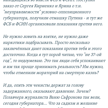
находящихся во власти ФСБ и ФСИН. Поступил
заказ от Сергея Кириенко и Ярина о т.н.
"неуправляемости" условно-оппозиционного
губернатора, получили отмашку Путина - и тут же
ФСБ и ФСИН организовали показания против него.
Не нужно ловить на взятке, не нужно даже
наркотики подбрасывать. Просто несколько
заключённых дают показания против тебя и этого
достаточно. Когда я тут порой читаю, что "не 37-ой
год", то недоумеваю. Это так люди себя успокаивают
и им так проще принимать реальность? Им нужно,
чтобы отменили мораторий на смертную казнь?
И да, опять эти чекисты держат за голову
задержанного, оказывают давление. Зачем?
Позавчера журналиста Ваню Сафронова так вели,
сегодня губернатора... Что за садизм и желание