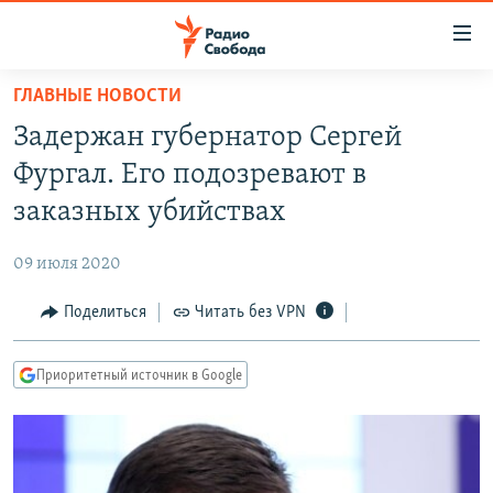
Ссылки
для
упрощенного
ГЛАВНЫЕ НОВОСТИ
ПРОГРАММЫ
доступа
Задержан губернатор Сергей
ПОДКАСТЫ
Вернуться
Фургал. Его подозревают в
к
АВТОРСКИЕ ПРОЕКТЫ
заказных убийствах
основному
ЦИТАТЫ СВОБОДЫ
содержанию
09 июля 2020
Вернутся
МНЕНИЯ
к
Поделиться
Читать без VPN
КУЛЬТУРА
главной
навигации
IDEL.РЕАЛИИ
Приоритетный источник в Google
Вернутся
КАВКАЗ.РЕАЛИИ
к
СЕВЕР.РЕАЛИИ
поиску
СИБИРЬ.РЕАЛИИ