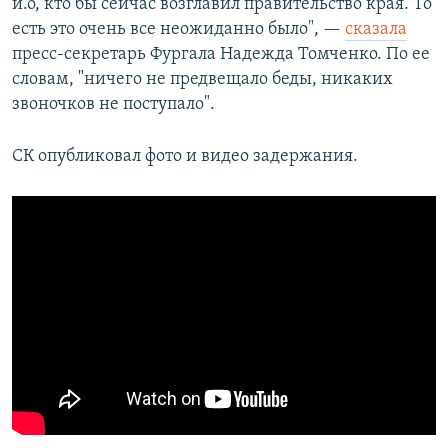
и.о, кто бы сейчас возглавил правительство края. То
есть это очень все неожиданно было", —
сказала
пресс-секретарь Фургала Надежда Томченко. По ее
словам, "ничего не предвещало беды, никаких
звоночков не поступало".
СК опубликовал фото и видео задержания.