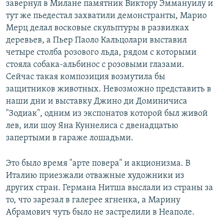
завернул в Милане памятник Виктору Эммануилу и
тут же пьедестал захватили демонстранты, Марио
Мерц делал восковые скульптуры в развилках
деревьев, а Пьер Паоло Кальцолари выставил
четыре столба розового льда, рядом с которыми
стояла собака-альбинос с розовыми глазами.
Сейчас такая композиция возмутила бы
защитников животных. Невозможно представить в
наши дни и выставку Джино ди Доминичиса
"Зодиак", одним из экспонатов которой был живой
лев, или шоу Яна Куннелиса с двенадцатью
запертыми в гараже лошадьми.
Это было время "арте повера" и акционизма. В
Италию приезжали отважные художники из
других стран. Германа Нитша выслали из страны за
то, что зарезал в галерее ягненка, а Марину
Абрамович чуть было не застрелили в Неаполе.