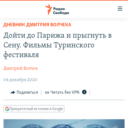
Ссылки
для
упрощенного
ДНЕВНИК ДМИТРИЯ ВОЛЧЕКА
ПРОГРАММЫ
доступа
Дойти до Парижа и прыгнуть в
ПОДКАСТЫ
Вернуться
Сену. Фильмы Туринского
к
АВТОРСКИЕ ПРОЕКТЫ
фестиваля
основному
ЦИТАТЫ СВОБОДЫ
содержанию
Дмитрий Волчек
Вернутся
МНЕНИЯ
к
04 декабря 2020
КУЛЬТУРА
главной
навигации
IDEL.РЕАЛИИ
Поделиться
Читать без VPN
Вернутся
КАВКАЗ.РЕАЛИИ
к
Приоритетный источник в Google
СЕВЕР.РЕАЛИИ
поиску
СИБИРЬ.РЕАЛИИ