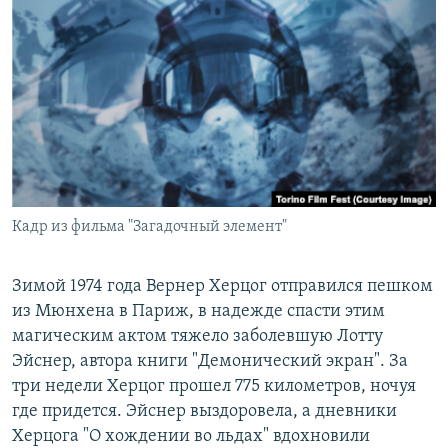
РАСПИСАНИЕ ВЕЩАНИЯ
ПОДПИШИТЕСЬ НА РАССЫЛКУ
СОЦИАЛЬНЫЕ СЕТИ
Кадр из фильма "Загадочный элемент"
Все сайты РСЕ/РС
Зимой 1974 года Вернер Херцог отправился пешком
из Мюнхена в Париж, в надежде спасти этим
магическим актом тяжело заболевшую Лотту
Эйснер, автора книги "Демонический экран". За
три недели Херцог прошел 775 километров, ночуя
где придется. Эйснер выздоровела, а дневники
Херцога "О хождении во льдах" вдохновили