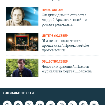
ПРАВО АВТОРА
Сладкий дым не отечества.
Андрей Архангельский – о
романе релоканта
ИНТЕРВЬЮ.СЕВЕР
"Я и не скрываю, что это
пропаганда". Проект Fertoke
против войны
ОБЩЕСТВО.СЕВЕР
Человек играющий. Памяти
журналиста Сергея Шолохова
СОЦИАЛЬНЫЕ СЕТИ