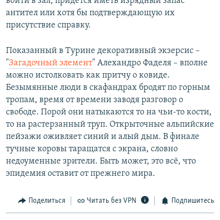
войти в зал, придется иметь изрядный запас
антител или хотя бы подтверждающую их
присутствие справку.
Показанный в Турине декоративный экзерсис –
"
Загадочный элемент
" Алехандро Фаделя – вполне
можно истолковать как притчу о ковиде.
Безымянные люди в скафандрах бродят по горным
тропам, время от времени заводя разговор о
свободе. Порой они натыкаются то на чьи-то кости,
то на растерзанный труп. Открыточные альпийские
пейзажи оживляет синий и алый дым. В финале
тучные коровы таращатся с экрана, словно
недоуменные зрители. Быть может, это всё, что
эпидемия оставит от прежнего мира.
Поделиться
Читать без VPN
Подпишитесь