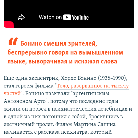
Бонино смешил зрителей,
беспрерывно говоря на вымышленном
языке, выворачивая и искажая слова
Еще один эксцентрик, Хорхе Бонино (1935–1990),
стал героем фильма "
Тело, разорванное на тысячу
частей
". Бонино называли "аргентинским
Антоненом Арто", потому что последние годы
жизни он провел в психиатрических лечебницах и
в одной из них покончил с собой, бросившись в
лестничный пролет. Фильм Мартина Саппиа
начинается с рассказа психиатра, который