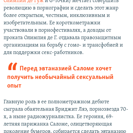
Олимпии де Гуж
и G-точки) мечтает совершить
революцию в порнографии и сделать этот жанр
более открытым, честным, инклюзивным и
изобретательным. Ее короткометражки
участвовали в порнофестивалях, а доходы от
проката Олимпия де Г. отдавала правозащитным
организациям на борьбу с гомо- и трансфобией и
для поддержки секс-работников.
Перед эвтаназией Саломе хочет
получить необычайный сексуальный
опыт
Главную роль в ее полнометражном дебюте
сыграла обаятельная Бриджит Ляэ, порнозвезда 70-
х, а ныне радиожурналистка. Ее героиня, 69-
летняя парижанка Саломе, олицетворяющая
поколение бумеров, собирается сделать эвтаназию