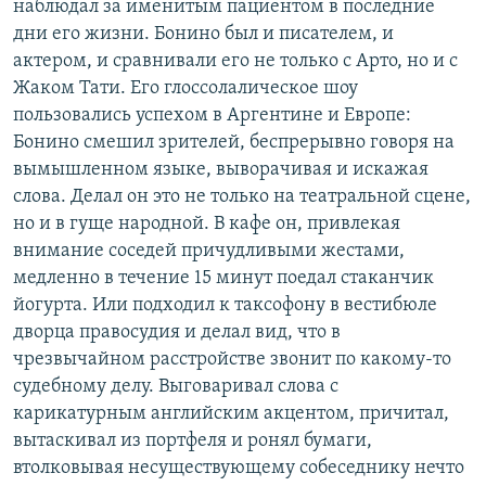
наблюдал за именитым пациентом в последние
дни его жизни. Бонино был и писателем, и
актером, и сравнивали его не только с Арто, но и с
Жаком Тати. Его глоссолалическое шоу
пользовались успехом в Аргентине и Европе:
Бонино смешил зрителей, беспрерывно говоря на
вымышленном языке, выворачивая и искажая
слова. Делал он это не только на театральной сцене,
но и в гуще народной. В кафе он, привлекая
внимание соседей причудливыми жестами,
медленно в течение 15 минут поедал стаканчик
йогурта. Или подходил к таксофону в вестибюле
дворца правосудия и делал вид, что в
чрезвычайном расстройстве звонит по какому-то
судебному делу. Выговаривал слова с
карикатурным английским акцентом, причитал,
вытаскивал из портфеля и ронял бумаги,
втолковывая несуществующему собеседнику нечто