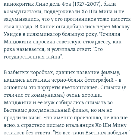
кинокритик Лино дель Фра (1927–2007), были
коммунистами, поддерживали Хо Ши Мина и не
задумывались, что у его противников тоже имеется
своя правда. В Ханой они добирались через Москву.
Увидев в иллюминатор большую реку, Чечилия
Манджини спросила советскую стюардессу, как
река называется, и услышала ответ: "Это
государственная тайна".
В забытых коробках, давших название фильму,
нашлись негативы черно-белых фотографий – в
основном это портреты вьетконговцев. Снимки (в
отличие от коммунизма) очень хороши.
Манджини и ее муж собирались снимать во
Вьетнаме документальный фильм, но им не
продлили визы. Что именно произошло, не вполне
ясно, а страстное письмо итальянцев Хо Ши Мину
осталось без ответа. "Но все-таки Вьетнам победил!"