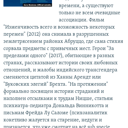
времени, а существуют
только не всем очевидные
ассоциации. Фильм
"Изменчивость всего и возможность некоторых
перемен" (2012) она снимала в разрушенных
землетрясением районах Абруццо, где сама стихия
сорвала предметы с привычных мест. Герои "За
пределами одного" (2017), обитающие в разных
странах, рассказывают истории своих любовных
отношений, и жалобы индийского трансгендера
сменяются цитатой из Ханны Арендт или
"Буковских элегий" Брехта. "На протяжении"
формально посвящен истории страданий и
наполнен отсылками к трудам Ницше, статьям
психиатра-педиатра Дональда Винникотта и
письмам Фрейда Лу Саломе (психоаналитик
кокетливо жалуется на старение, недуги и
признается, что уже смотрит на всё sub specie