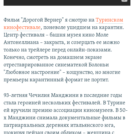
Фильм "Дорогой Вернер" я смотрю на
Туринском
кинофестивале
, поневоле ушедшем на карантин.
Центр фестиваля – башня музея кино Моле
Антонеллиана – закрыта, и созерцать ее можно
только на трейлере перед онлайн-показами.
Конечно, смотреть на домашнем экране
отреставрированное синематекой Болоньи
"Любовное настроение"
– кощунство, но многие
премьеры карантинный формат не портит.
93-летняя Чечилия Манджини в последние годы
стала героиней нескольких фестивалей. В Турине
ей вручили премию ассоциации киномузеев. В 50-
х Манджини снимала документальные фильмы в
патриархальных деревнях итальянского юга,
шокируя пейзан своим обликом – женщина с