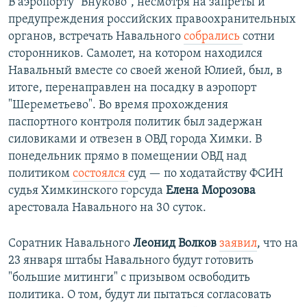
В аэропорту "Внуково", несмотря на запреты и
предупреждения российских правоохранительных
органов, встречать Навального
собрались
сотни
сторонников. Самолет, на котором находился
Навальный вместе со своей женой Юлией, был, в
итоге, перенаправлен на посадку в аэропорт
"Шереметьево". Во время прохождения
паспортного контроля политик был задержан
силовиками и отвезен в ОВД города Химки. В
понедельник прямо в помещении ОВД над
политиком
состоялся
суд — по ходатайству ФСИН
судья Химкинского горсуда
Елена Морозова
арестовала Навального на 30 суток.
Соратник Навального
Леонид Волков
заявил
, что на
23 января штабы Навального будут готовить
"большие митинги" с призывом освободить
политика. О том, будут ли пытаться согласовать