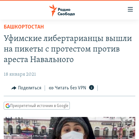
Ссылки
для
упрощенного
БАШКОРТОСТАН
ПРОГРАММЫ
доступа
Уфимские либертарианцы вышли
ПОДКАСТЫ
Вернуться
на пикеты с протестом против
к
АВТОРСКИЕ ПРОЕКТЫ
ареста Навального
основному
ЦИТАТЫ СВОБОДЫ
содержанию
18 января 2021
Вернутся
МНЕНИЯ
к
Поделиться
Читать без VPN
КУЛЬТУРА
главной
навигации
IDEL.РЕАЛИИ
Приоритетный источник в Google
Вернутся
КАВКАЗ.РЕАЛИИ
к
СЕВЕР.РЕАЛИИ
поиску
СИБИРЬ.РЕАЛИИ