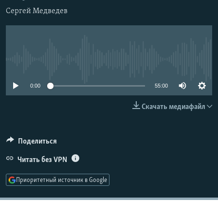
РАСПИСАНИЕ ВЕЩАНИЯ
Сергей Медведев
ПОДПИШИТЕСЬ НА РАССЫЛКУ
СОЦИАЛЬНЫЕ СЕТИ
No media source currently available
0:00
55:00
Скачать медиафайл
Все сайты РСЕ/РС
Поделиться
Читать без VPN
Приоритетный источник в Google