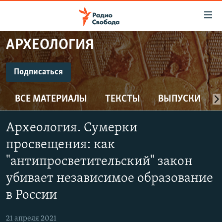
Ссылки
для
упрощенного
АРХЕОЛОГИЯ
ПРОГРАММЫ
доступа
ПОДКАСТЫ
Подписаться
Вернуться
к
ПОДПИСАТЬСЯ
АВТОРСКИЕ ПРОЕКТЫ
основному
ВСЕ МАТЕРИАЛЫ
ТЕКСТЫ
ВЫПУСКИ
ЦИТАТЫ СВОБОДЫ
содержанию
CastBox
Вернутся
МНЕНИЯ
Археология. Сумерки
к
КУЛЬТУРА
просвещения: как
главной
Подписаться
навигации
IDEL.РЕАЛИИ
"антипросветительский" закон
Вернутся
убивает независимое образование
КАВКАЗ.РЕАЛИИ
к
в России
СЕВЕР.РЕАЛИИ
поиску
СИБИРЬ.РЕАЛИИ
21 апреля 2021