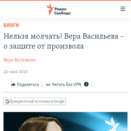
Ссылки
для
упрощенного
БЛОГИ
ПРОГРАММЫ
доступа
Нельзя молчать! Вера Васильева –
ПОДКАСТЫ
Вернуться
о защите от произвола
к
АВТОРСКИЕ ПРОЕКТЫ
основному
Вера Васильева
ЦИТАТЫ СВОБОДЫ
содержанию
Вернутся
20 мая 2021
МНЕНИЯ
к
КУЛЬТУРА
Поделиться
Читать без VPN
главной
навигации
IDEL.РЕАЛИИ
Вернутся
Приоритетный источник в Google
КАВКАЗ.РЕАЛИИ
к
СЕВЕР.РЕАЛИИ
поиску
СИБИРЬ.РЕАЛИИ