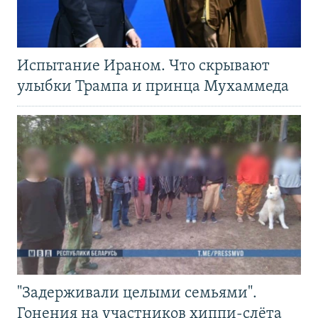
Испытание Ираном. Что скрывают
улыбки Трампа и принца Мухаммеда
"Задерживали целыми семьями".
Гонения на участников хиппи-слёта