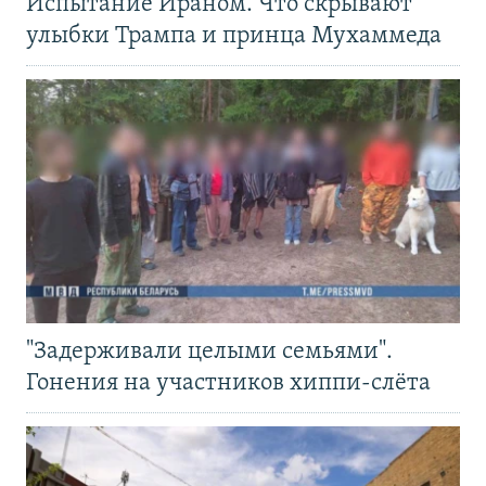
Испытание Ираном. Что скрывают
улыбки Трампа и принца Мухаммеда
"Задерживали целыми семьями".
Гонения на участников хиппи-слёта