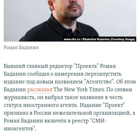
РАСПИСАНИЕ ВЕЩАНИЯ
ПОДПИШИТЕСЬ НА РАССЫЛКУ
СОЦИАЛЬНЫЕ СЕТИ
Роман Баданин
Бывший главный редактор "Проекта" Роман
Баданин сообщил о намерении перезапустить
Все сайты РСЕ/РС
издание под новым названием "Агентство". Об этом
Баданин
рассказал
The New York Times. По словам
журналиста, он выбрал такое название в честь
статуса иностранного агента. Издание "Проект"
признано в России нежелательной организацией, а
Роман Баданин включён в реестр "СМИ-
иноагентов".