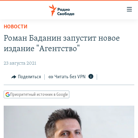
Ссылки
для
упрощенного
НОВОСТИ
ПРОГРАММЫ
доступа
Роман Баданин запустит новое
ПОДКАСТЫ
Вернуться
издание "Агентство"
к
АВТОРСКИЕ ПРОЕКТЫ
основному
23 августа 2021
ЦИТАТЫ СВОБОДЫ
содержанию
Вернутся
МНЕНИЯ
Поделиться
Читать без VPN
к
КУЛЬТУРА
главной
Приоритетный источник в Google
навигации
IDEL.РЕАЛИИ
Вернутся
КАВКАЗ.РЕАЛИИ
к
СЕВЕР.РЕАЛИИ
поиску
СИБИРЬ.РЕАЛИИ