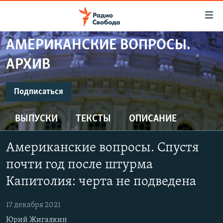
Ссылки
для
упрощенного
АМЕРИКАНСКИЕ ВОПРОСЫ.
ПРОГРАММЫ
доступа
АРХИВ
ПОДКАСТЫ
Вернуться
к
ПОДПИСАТЬСЯ
АВТОРСКИЕ ПРОЕКТЫ
Подписаться
основному
ЦИТАТЫ СВОБОДЫ
содержанию
ВЫПУСКИ
ТЕКСТЫ
ОПИСАНИЕ
Spotify
Вернутся
МНЕНИЯ
к
КУЛЬТУРА
Американские вопросы. Спустя
главной
CastBox
навигации
IDEL.РЕАЛИИ
почти год после штурма
Вернутся
КАВКАЗ.РЕАЛИИ
Капитолия: черта не подведена
YouTube
к
СЕВЕР.РЕАЛИИ
поиску
17 декабря 2021
Подписаться
СИБИРЬ.РЕАЛИИ
Юрий Жигалкин