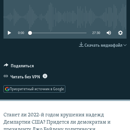
РАСПИСАНИЕ ВЕЩАНИЯ
ПОДПИШИТЕСЬ НА РАССЫЛКУ
No media source currently available
СОЦИАЛЬНЫЕ СЕТИ
0:00
27:30
Скачать медиафайл
Поделиться
Все сайты РСЕ/РС
Читать без VPN
Приоритетный источник в Google
Станет ли 2022-й годом крушения надежд
Демпартии США? Придется ли демократам и
президенту Джо Байдену политически