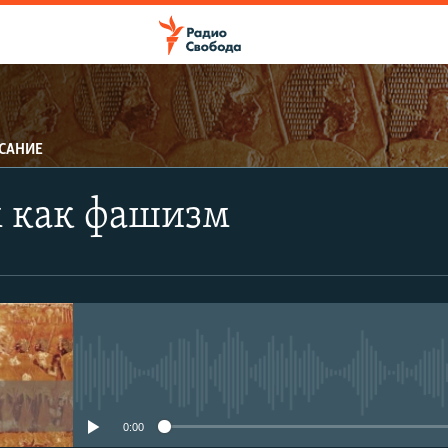
САНИЕ
ПОДПИСАТЬСЯ
 как фашизм
Apple Podcasts
CastBox
Подписаться
No media source currently avail
0:00