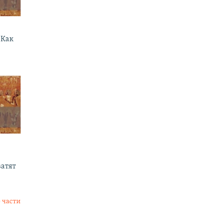
 Как
ватят
 части