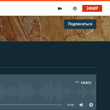
ЭФИР
Подписаться
EMBED
able
54:59