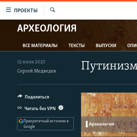
Ссылки
ПРОЕКТЫ
для
Искать
упрощенного
АРХЕОЛОГИЯ
ПРОГРАММЫ
доступа
ПОДКАСТЫ
Вернуться
ВСЕ МАТЕРИАЛЫ
ТЕКСТЫ
ВЫПУСКИ
ОПИ
АВТОРСКИЕ ПРОЕКТЫ
к
основному
ЦИТАТЫ СВОБОДЫ
12 июля 2023
Путинизм
содержанию
МНЕНИЯ
Сергей Медведев
Вернутся
КУЛЬТУРА
к
главной
IDEL.РЕАЛИИ
Поделиться
навигации
КАВКАЗ.РЕАЛИИ
Вернутся
Читать без VPN
к
СЕВЕР.РЕАЛИИ
поиску
Приоритетный источник в
СИБИРЬ.РЕАЛИИ
Google