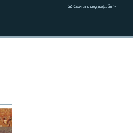
Скачать медиафайл
EMBED