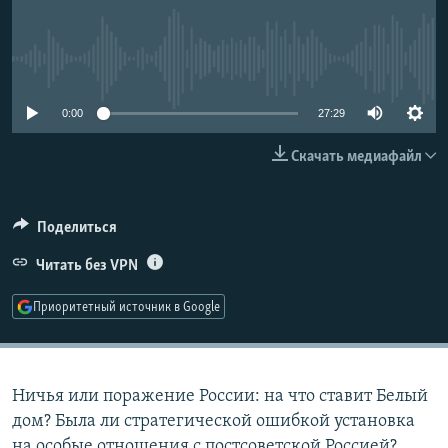
РАСПИСАНИЕ ВЕЩАНИЯ
ПОДПИШИТЕСЬ НА РАССЫЛКУ
No media source currently available
СОЦИАЛЬНЫЕ СЕТИ
0:00
27:29
Скачать медиафайл
Поделиться
Все сайты РСЕ/РС
Читать без VPN
Приоритетный источник в Google
Ничья или поражение России: на что ставит Белый
дом? Была ли стратегической ошибкой установка
на особые отношения с постсоветской Россией?