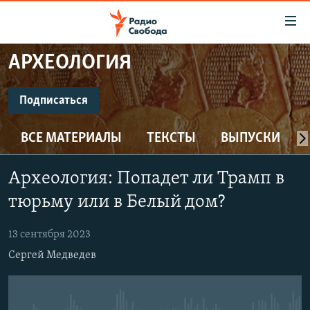
Ссылки
для
упрощенного
АРХЕОЛОГИЯ
ПРОГРАММЫ
доступа
ПОДКАСТЫ
Подписаться
Вернуться
к
ПОДПИСАТЬСЯ
АВТОРСКИЕ ПРОЕКТЫ
основному
ВСЕ МАТЕРИАЛЫ
ТЕКСТЫ
ВЫПУСКИ
ЦИТАТЫ СВОБОДЫ
содержанию
CastBox
Вернутся
МНЕНИЯ
Археология: Попадет ли Трамп в
к
КУЛЬТУРА
тюрьму или в Белый дом?
главной
Подписаться
навигации
IDEL.РЕАЛИИ
13 сентября 2023
Вернутся
КАВКАЗ.РЕАЛИИ
Сергей Медведев
к
СЕВЕР.РЕАЛИИ
поиску
СИБИРЬ.РЕАЛИИ