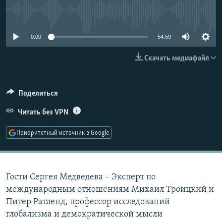
РАСПИСАНИЕ ВЕЩАНИЯ
No media source currently available
ПОДПИШИТЕСЬ НА РАССЫЛКУ
0:00
54:59
СОЦИАЛЬНЫЕ СЕТИ
Скачать медиафайл
Поделиться
Читать без VPN
Все сайты РСЕ/РС
Приоритетный источник в Google
Гости Сергея Медведева – Эксперт по
международным отношениям Михаил Троицкий и
Питер Ратленд, профессор исследований
глобализма и демократической мысли