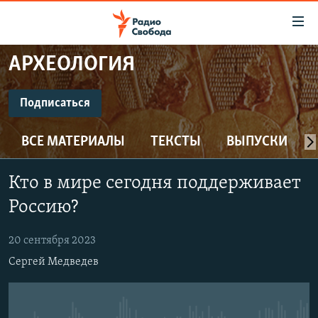
Ссылки
для
упрощенного
АРХЕОЛОГИЯ
ПРОГРАММЫ
доступа
ПОДКАСТЫ
Подписаться
Вернуться
к
ПОДПИСАТЬСЯ
АВТОРСКИЕ ПРОЕКТЫ
основному
ВСЕ МАТЕРИАЛЫ
ТЕКСТЫ
ВЫПУСКИ
ЦИТАТЫ СВОБОДЫ
содержанию
CastBox
Вернутся
МНЕНИЯ
Кто в мире сегодня поддерживает
к
КУЛЬТУРА
Россию?
главной
Подписаться
навигации
IDEL.РЕАЛИИ
20 сентября 2023
Вернутся
КАВКАЗ.РЕАЛИИ
Сергей Медведев
к
СЕВЕР.РЕАЛИИ
поиску
СИБИРЬ.РЕАЛИИ