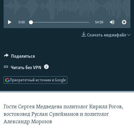
РАСПИСАНИЕ ВЕЩАНИЯ
No media source currently available
ПОДПИШИТЕСЬ НА РАССЫЛКУ
0:00
54:59
СОЦИАЛЬНЫЕ СЕТИ
Скачать медиафайл
Поделиться
Читать без VPN
Все сайты РСЕ/РС
Приоритетный источник в Google
Гости Сергея Медведева политолог Кирилл Рогов,
востоковед Руслан Сулейманов и политолог
Александр Морозов