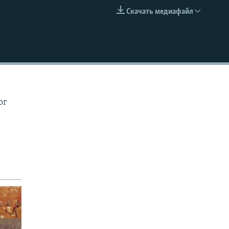
Скачать медиафайл
EMBED
ог