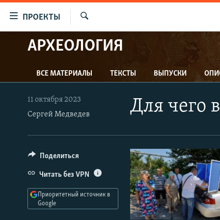
Ссылки
ПРОЕКТЫ
для
Искать
упрощенного
АРХЕОЛОГИЯ
ПРОГРАММЫ
доступа
ПОДКАСТЫ
Вернуться
ВСЕ МАТЕРИАЛЫ
ТЕКСТЫ
ВЫПУСКИ
ОПИ
АВТОРСКИЕ ПРОЕКТЫ
к
основному
ЦИТАТЫ СВОБОДЫ
11 октября 2023
Для чего 
содержанию
МНЕНИЯ
Сергей Медведев
Вернутся
КУЛЬТУРА
к
главной
IDEL.РЕАЛИИ
Поделиться
навигации
КАВКАЗ.РЕАЛИИ
Вернутся
Читать без VPN
к
СЕВЕР.РЕАЛИИ
поиску
Приоритетный источник в
СИБИРЬ.РЕАЛИИ
Google