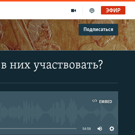
ЭФИР
Подписаться
 в них участвовать?
EMBED
able
54:59