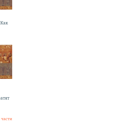
 Как
ватят
 части