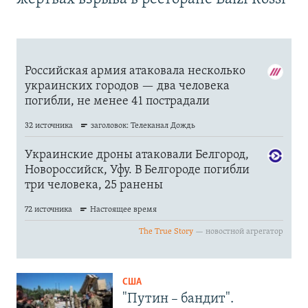
США
"Путин – бандит".