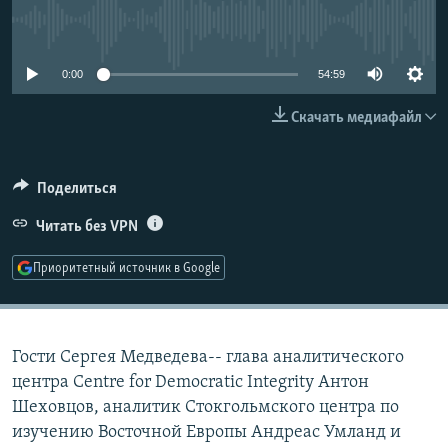
РАСПИСАНИЕ ВЕЩАНИЯ
No media source currently available
ПОДПИШИТЕСЬ НА РАССЫЛКУ
0:00
54:59
СОЦИАЛЬНЫЕ СЕТИ
Скачать медиафайл
Поделиться
Читать без VPN
Все сайты РСЕ/РС
Приоритетный источник в Google
Гости Сергея Медведева-- глава аналитического
центра Centre for Democratic Integrity Антон
Шеховцов, аналитик Стокгольмского центра по
изучению Восточной Европы Андреас Умланд и