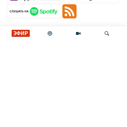
ЭФИР
Главные новости
Искать
Сенат США утвердил Тодда Бланша на