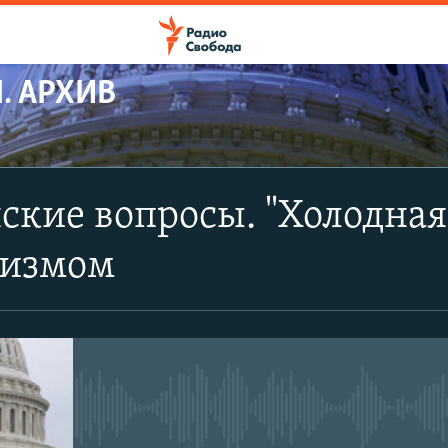
. АРХИВ
ПОДПИСАТЬСЯ
кие вопросы. "Холодная 
Apple Podcasts
ризмом
Spotify
CastBox
No media source currently avail
YouTube