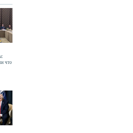
ы:
ли что