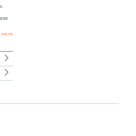
ы.
 или
 части