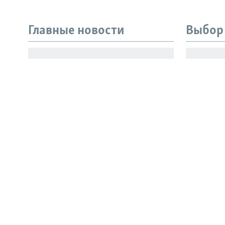
Главные новости
Выбор
Все сайты РСЕ/РС
ЕС ввел санкции против
Генерал
пяти человек, связанных с
известн
ВПК России
рестора