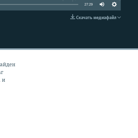
27:29
Скачать медиафайл
EMBED
Байден
аг
 и