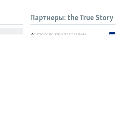
Партнеры: the True Story
". Как
ования
ова