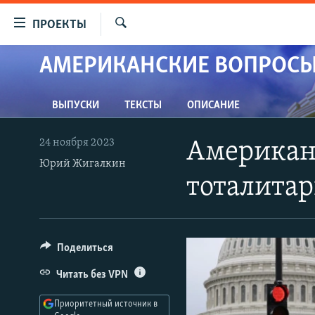
Ссылки
ПРОЕКТЫ
для
Искать
упрощенного
АМЕРИКАНСКИЕ ВОПРОСЫ
ПРОГРАММЫ
доступа
ПОДКАСТЫ
Вернуться
ВЫПУСКИ
ТЕКСТЫ
ОПИСАНИЕ
АВТОРСКИЕ ПРОЕКТЫ
к
основному
ЦИТАТЫ СВОБОДЫ
24 ноября 2023
Американс
содержанию
МНЕНИЯ
Юрий Жигалкин
Вернутся
тоталита
КУЛЬТУРА
к
главной
IDEL.РЕАЛИИ
навигации
КАВКАЗ.РЕАЛИИ
Вернутся
Поделиться
к
СЕВЕР.РЕАЛИИ
Читать без VPN
поиску
СИБИРЬ.РЕАЛИИ
Приоритетный источник в