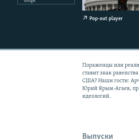
РАСПИСАНИЕ ВЕЩАНИЯ
Google
ПОДПИШИТЕСЬ НА РАССЫЛКУ
Pop-out player
Пораженцы или реалис
ставит знак равенств
США? Наши гости: Арч
Юрий Ярым-Агаев, пр
идеологий.
Выпуски