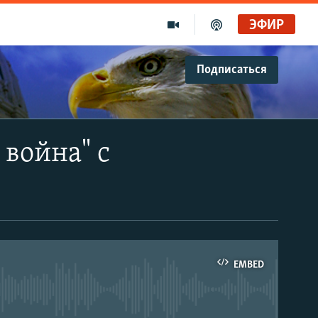
ЭФИР
Подписаться
война" с
EMBED
able