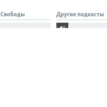
 Свободы
Другие подкасты
ы и семья. Что
"Его могут там убить
о о жертвах взрыва в
добиваются расслед
не Balzi Rossi
пыток Азата Мифтах