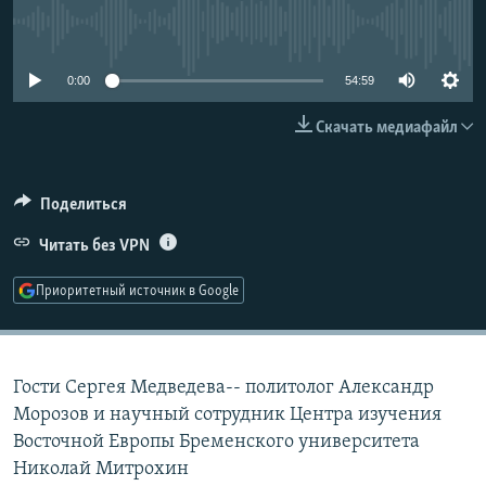
РАСПИСАНИЕ ВЕЩАНИЯ
No media source currently available
ПОДПИШИТЕСЬ НА РАССЫЛКУ
0:00
54:59
СОЦИАЛЬНЫЕ СЕТИ
Скачать медиафайл
Поделиться
Читать без VPN
Все сайты РСЕ/РС
Приоритетный источник в Google
Гости Сергея Медведева-- политолог Александр
Морозов и научный сотрудник Центра изучения
Восточной Европы Бременского университета
Николай Митрохин