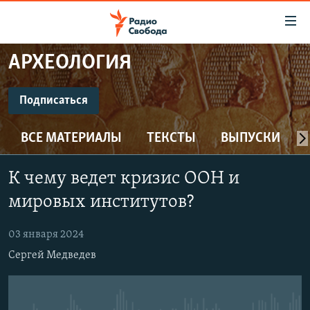
Ссылки
для
упрощенного
АРХЕОЛОГИЯ
ПРОГРАММЫ
доступа
ПОДКАСТЫ
Подписаться
Вернуться
к
ПОДПИСАТЬСЯ
АВТОРСКИЕ ПРОЕКТЫ
основному
ВСЕ МАТЕРИАЛЫ
ТЕКСТЫ
ВЫПУСКИ
ЦИТАТЫ СВОБОДЫ
содержанию
CastBox
Вернутся
МНЕНИЯ
К чему ведет кризис ООН и
к
КУЛЬТУРА
мировых институтов?
главной
Подписаться
навигации
IDEL.РЕАЛИИ
03 января 2024
Вернутся
КАВКАЗ.РЕАЛИИ
Сергей Медведев
к
СЕВЕР.РЕАЛИИ
поиску
СИБИРЬ.РЕАЛИИ