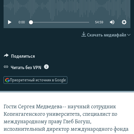
РАСПИСАНИЕ ВЕЩАНИЯ
No media source currently available
ПОДПИШИТЕСЬ НА РАССЫЛКУ
0:00
54:59
СОЦИАЛЬНЫЕ СЕТИ
Скачать медиафайл
Поделиться
Читать без VPN
Все сайты РСЕ/РС
Приоритетный источник в Google
Гости Сергея Медведева-- научный сотрудник
Копенгагенского университета, специалист по
международному праву Глеб Богуш,
исполнительный директор международного фонда