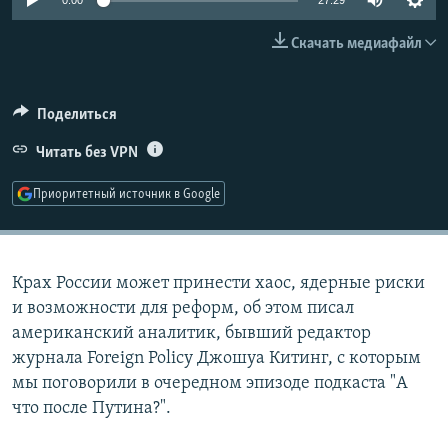
0:00
27:29
РАСПИСАНИЕ ВЕЩАНИЯ
Скачать медиафайл
ПОДПИШИТЕСЬ НА РАССЫЛКУ
СОЦИАЛЬНЫЕ СЕТИ
Поделиться
Читать без VPN
Приоритетный источник в Google
Все сайты РСЕ/РС
Крах России может принести хаос, ядерные риски
и возможности для реформ, об этом писал
американский аналитик, бывший редактор
журнала Foreign Policy Джошуа Китинг, с которым
мы поговорили в очередном эпизоде подкаста "А
что после Путина?".