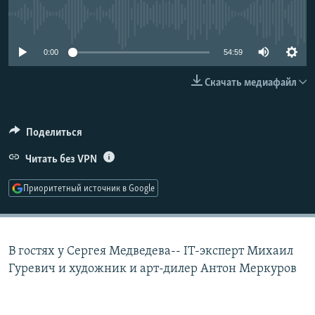
РАСПИСАНИЕ ВЕЩАНИЯ
No media source currently available
ПОДПИШИТЕСЬ НА РАССЫЛКУ
0:00
54:59
СОЦИАЛЬНЫЕ СЕТИ
Скачать медиафайл
Поделиться
Читать без VPN
Все сайты РСЕ/РС
Приоритетный источник в Google
В гостях у Сергея Медведева-- IT-эксперт Михаил
Гуревич и художник и арт-дилер Антон Меркуров