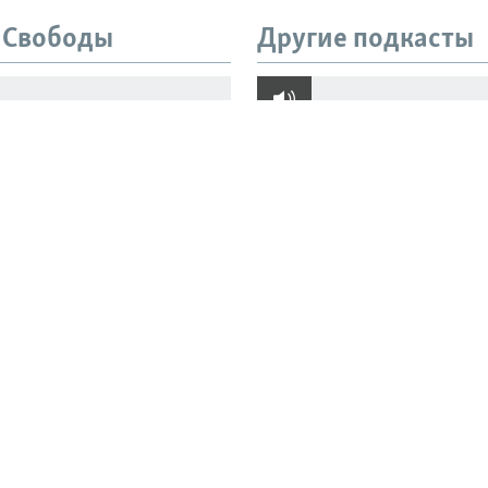
 Свободы
Другие подкасты
ы и семья. Что
"Его могут там убить
о о жертвах взрыва в
добиваются расслед
не Balzi Rossi
пыток Азата Мифтах