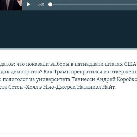
0:00
Подписаться
идатов: что показали выборы в пятнадцати штатах США
дах демократов? Как Трамп превратился из отверженн
: политолог из университета Теннесси Андрей Коробко
ета Сетон -Холл в Нью-Джерси Натаниэл Найт.