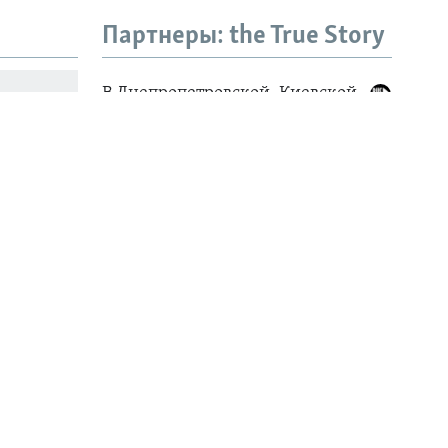
Партнеры: the True Story
". Как
ования
ова