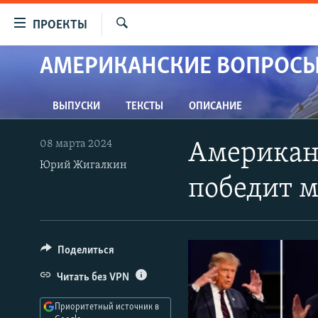
Ссылки
ПРОЕКТЫ
для
Искать
упрощенного
АМЕРИКАНСКИЕ ВОПРОСЫ
ПРОГРАММЫ
доступа
ПОДКАСТЫ
Вернуться
ВЫПУСКИ
ТЕКСТЫ
ОПИСАНИЕ
АВТОРСКИЕ ПРОЕКТЫ
к
основному
ЦИТАТЫ СВОБОДЫ
08 марта 2024
Американс
содержанию
МНЕНИЯ
Юрий Жигалкин
Вернутся
победит 
КУЛЬТУРА
к
главной
IDEL.РЕАЛИИ
навигации
КАВКАЗ.РЕАЛИИ
Вернутся
Поделиться
к
СЕВЕР.РЕАЛИИ
Читать без VPN
поиску
СИБИРЬ.РЕАЛИИ
Приоритетный источник в