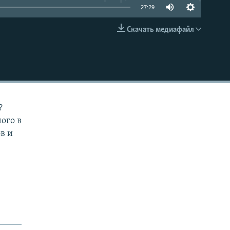
27:29
Скачать медиафайл
EMBED
?
ого в
в и