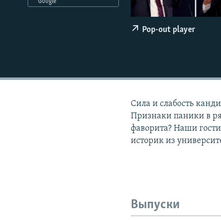
РАСПИСАНИЕ ВЕЩАНИЯ
Google
ПОДПИШИТЕСЬ НА РАССЫЛКУ
Pop-out player
Сила и слабость канд
Признаки паники в ря
фаворита? Наши гости
историк из университ
Выпуски