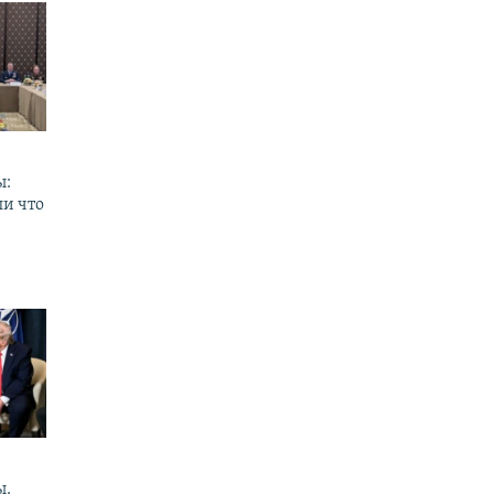
ы:
ли что
ы.