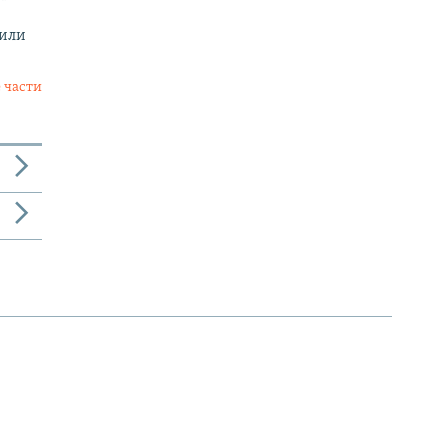
 или
 части