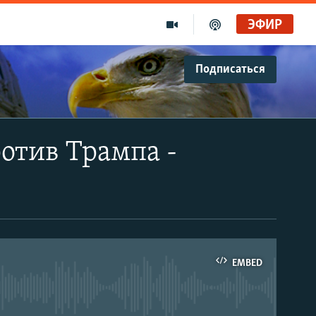
ЭФИР
Подписаться
отив Трампа -
EMBED
able