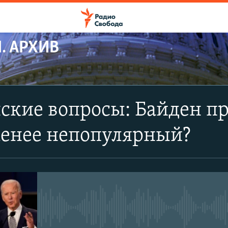
. АРХИВ
ПОДПИСАТЬСЯ
кие вопросы: Байден пр
Apple Podcasts
менее непопулярный?
Spotify
CastBox
No media source currently avail
YouTube