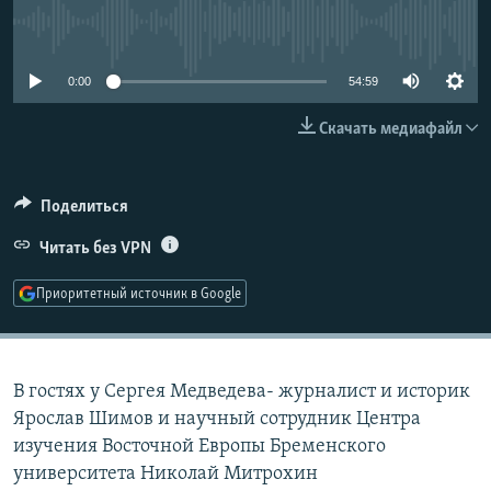
РАСПИСАНИЕ ВЕЩАНИЯ
No media source currently available
ПОДПИШИТЕСЬ НА РАССЫЛКУ
0:00
54:59
СОЦИАЛЬНЫЕ СЕТИ
Скачать медиафайл
Поделиться
Читать без VPN
Все сайты РСЕ/РС
Приоритетный источник в Google
В гостях у Сергея Медведева- журналист и историк
Ярослав Шимов и научный сотрудник Центра
изучения Восточной Европы Бременского
университета Николай Митрохин