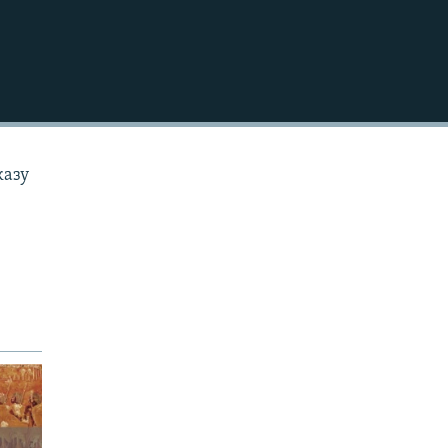
EMBED
казу