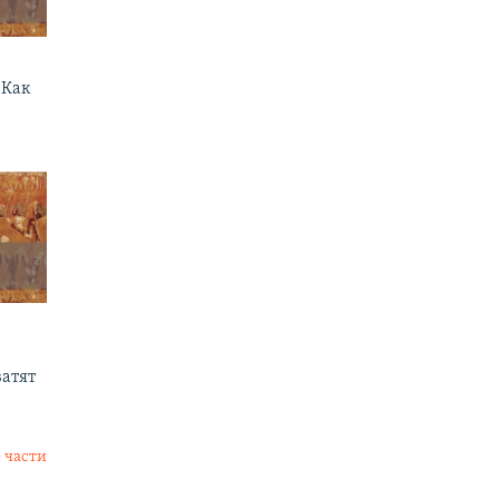
 Как
ватят
 части