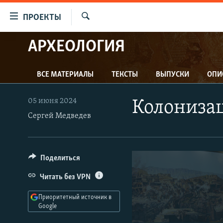
Ссылки
ПРОЕКТЫ
для
Искать
упрощенного
АРХЕОЛОГИЯ
ПРОГРАММЫ
доступа
ПОДКАСТЫ
Вернуться
ВСЕ МАТЕРИАЛЫ
ТЕКСТЫ
ВЫПУСКИ
ОПИ
АВТОРСКИЕ ПРОЕКТЫ
к
основному
ЦИТАТЫ СВОБОДЫ
05 июня 2024
Колонизац
содержанию
МНЕНИЯ
Сергей Медведев
Вернутся
КУЛЬТУРА
к
главной
IDEL.РЕАЛИИ
Поделиться
навигации
КАВКАЗ.РЕАЛИИ
Вернутся
Читать без VPN
к
СЕВЕР.РЕАЛИИ
поиску
Приоритетный источник в
СИБИРЬ.РЕАЛИИ
Google