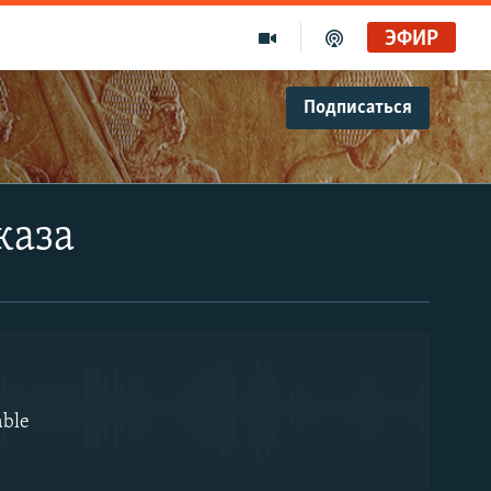
ЭФИР
Подписаться
EMBED
каза
able