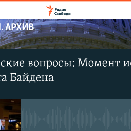
. АРХИВ
ПОДПИСАТЬСЯ
ские вопросы: Момент и
Apple Podcasts
та Байдена
Spotify
CastBox
No media source currently avail
YouTube