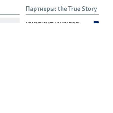
Партнеры: the True Story
". Как
ования
ова