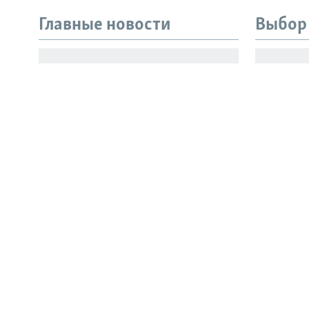
Главные новости
Выбор
Все сайты РСЕ/РС
Власти России разрешили
Испыта
продажу бензина низкого
скрыва
качества
принца