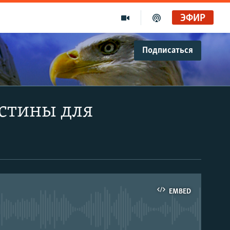
ЭФИР
Подписаться
стины для
EMBED
able