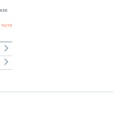
 или
 части