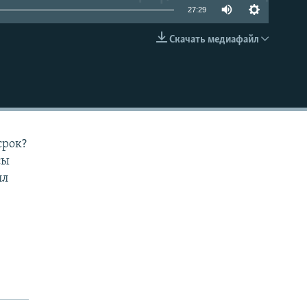
27:29
Скачать медиафайл
EMBED
срок?
сы
лл