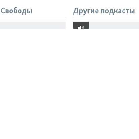
 Свободы
Другие подкасты
ние Ираном. Что
"Его могут там убить
ют улыбки Трампа и
добиваются расслед
 Мухаммеда
пыток Азата Мифтах