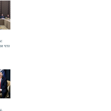
ы:
ли что
ы.