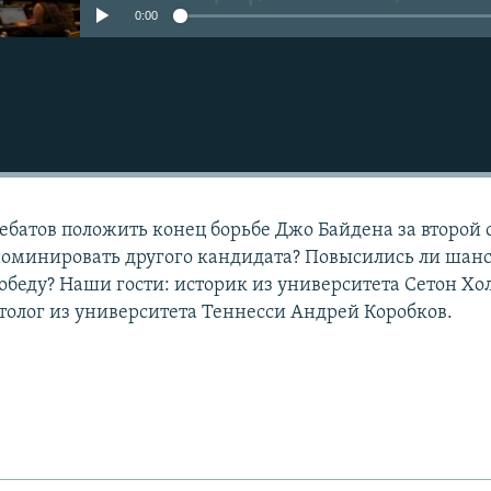
0:00
Подписаться
дебатов положить конец борьбе Джо Байдена за второй 
номинировать другого кандидата? Повысились ли шан
обеду? Наши гости: историк из университета Сетон Хо
толог из университета Теннесси Андрей Коробков.