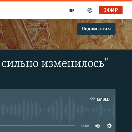
ЭФИР
Подписаться
я сильно изменилось"
EMBED
able
54:59