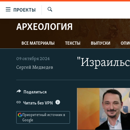
Ссылки
ПРОЕКТЫ
для
Искать
упрощенного
АРХЕОЛОГИЯ
ПРОГРАММЫ
доступа
ПОДКАСТЫ
Вернуться
ВСЕ МАТЕРИАЛЫ
ТЕКСТЫ
ВЫПУСКИ
ОПИ
АВТОРСКИЕ ПРОЕКТЫ
к
основному
ЦИТАТЫ СВОБОДЫ
09 октября 2024
"Израильс
содержанию
МНЕНИЯ
Сергей Медведев
Вернутся
КУЛЬТУРА
к
главной
IDEL.РЕАЛИИ
Поделиться
навигации
КАВКАЗ.РЕАЛИИ
Вернутся
Читать без VPN
к
СЕВЕР.РЕАЛИИ
поиску
Приоритетный источник в
СИБИРЬ.РЕАЛИИ
Google