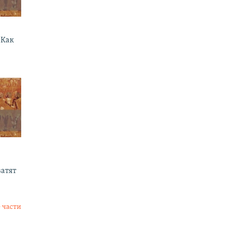
 Как
ватят
 части