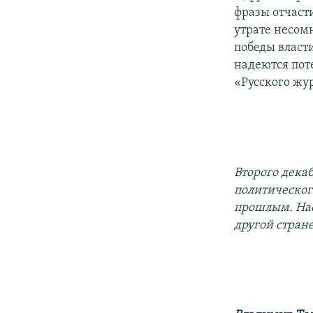
фразы отчаст
утрате несом
победы власти
надеются пот
«Русского жу
Второго дека
политическог
прошлым. Нас
другой стране