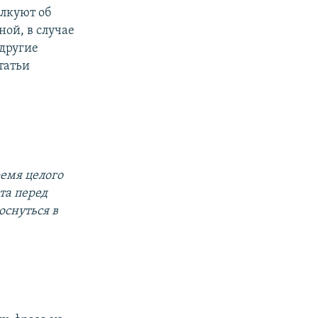
лкуют об
ой, в случае
 другие
татьи
ремя целого
та перед
оснуться в