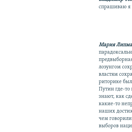
спрашиваю я
Мария Липм
парадоксальн
предвыборная
лозунгом сох
властям сохр
риторике был
Путин где-то 
знают, как с
какие-то неп
наших достиж
чем говорили 
выборов нацио