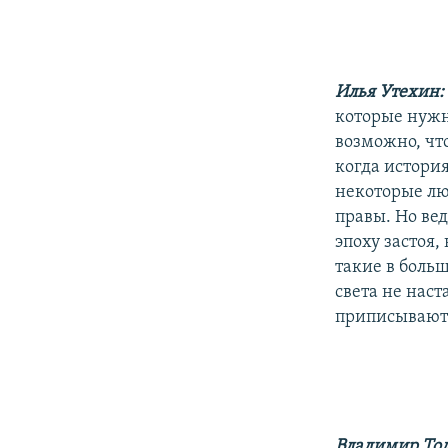
Илья Утехин
которые нужн
возможно, что
когда история
некоторые люд
правы. Но вед
эпоху застоя,
такие в больш
света не наст
приписывают 
Владимир То