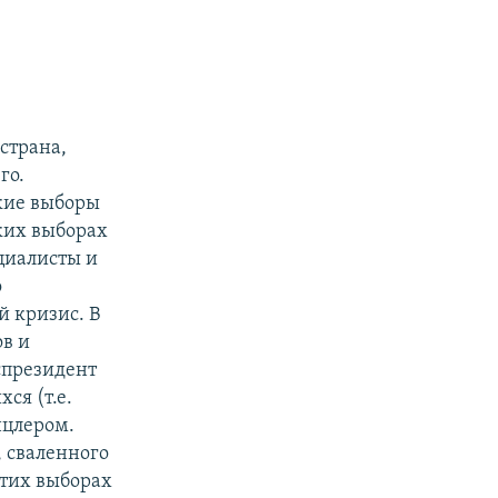
страна,
го.
кие выборы
ких выборах
циалисты и
о
й кризис. В
ов и
хспрезидент
ся (т.е.
нцлером.
, сваленного
этих выборах