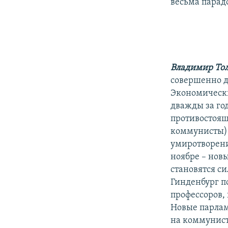
весьма парад
Владимир То
совершенно др
Экономически
дважды за го
противостоящ
коммунисты) 
умиротворени
ноябре – нов
становятся си
Гинденбург п
профессоров,
Новые парламе
на коммунист