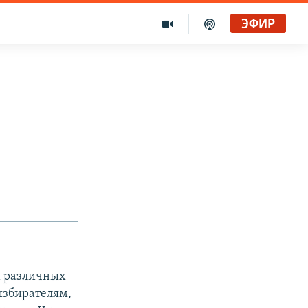
ЭФИР
и различных
избирателям,