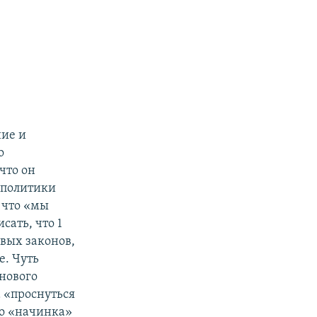
ние и
о
что он
и политики
 что «мы
сать, что 1
овых законов,
е. Чуть
 нового
а «проснуться
Но «начинка»