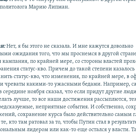
 политолога Марию Липман.
ан:
Нет, я бы этого не сказала. И мне кажутся довольно
ыми ожидания того, что мы проснемся в другой стране,
 кампания, по крайней мере, со стороны властей прох
ранения статус-кво. Причем до такой степени казалос
анить статус-кво, что изменения, по крайней мере, в 
и чреваты какими-то ужасными бедами. Например, с
в середине ноября сказал, что если придут другие люд
делать лучше, то все наши достижения рассыплются, т
редсказуемые, неприятные события. И собственно, со
ений, сохранение курса было действительно самым г
те, кто там ратовал за то, чтобы Путин стал в результат
нальным лидером или как-то еще остался у власти. Та