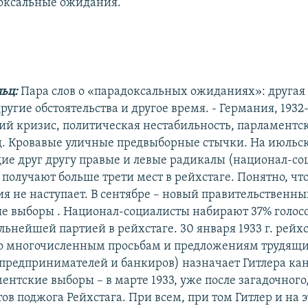
оксальные ожидания.
льц:
Пара слов о «парадоксальных ожиданиях»: другая 
угие обстоятельства и другое время. - Германия, 1932-
й кризис, политическая нестабильность, парламентс
д. Кровавые уличные предвыборные стычки. На июльс
ие друг другу правые и левые радикалы (национал-со
получают больше трети мест в рейхстаге. Понятно, чт
я не наступает. В сентябре – новый правительственны
ые выборы . Национал-социалисты набирают 37% голос
льнейшей партией в рейхстаге. 30 января 1933 г. рей
о многочисленным просьбам и предложениям трудящих
 предпринимателей и банкиров) назначает Гитлера ка
нтские выборы – в марте 1933, уже после загадочного
ов поджога Рейхстага. При всем, при том Гитлер и на 