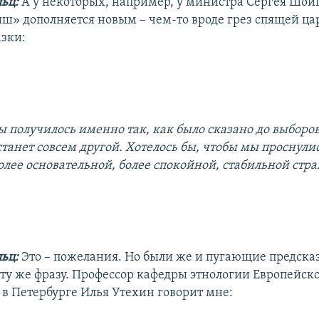
льц:
А у некоторых, например, у министра Сергея Шойг
» дополняется новым – чем-то вроде грез спящей ца
азки:
ы получилось именно так, как было сказано до выборов
танет совсем другой. Хотелось бы, чтобы мы проснулис
олее основательной, более спокойной, стабильной стра
льц:
Это – пожелания. Но были же и пугающие предска
у же фразу. Профессор кафедры этнологии Европейск
 в Петербурге Илья Утехин говорит мне: