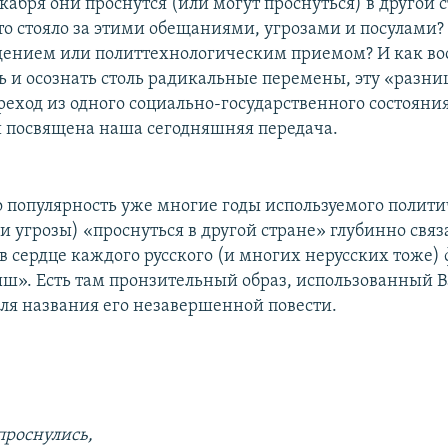
екабря они проснутся (или могут проснуться) в другой 
Что стояло за этими обещаниями, угрозами и посулами
дением или политтехнологическим приемом? И как в
ь и осознать столь радикальные перемены, эту «разни
еход из одного социально-государственного состояния 
и посвящена наша сегодняшняя передача.
о популярность уже многие годы используемого полити
и угрозы) «проснуться в другой стране» глубинно связ
 в сердце каждого русского (и многих нерусских тоже)
». Есть там пронзительный образ, использованный 
 названия его незавершенной повести.
проснулись,