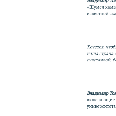
Владимир То
«Шумел камыш
известной ск
Хочется, чтоб
наша страна с
счастливой, б
Владимир То
включающие т
университета