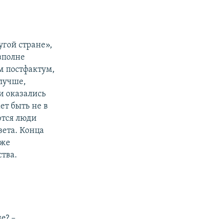
угой стране»,
вполне
м постфактум,
 лучше,
и оказались
ет быть не в
ются люди
вета. Конца
уже
тва.
е? –