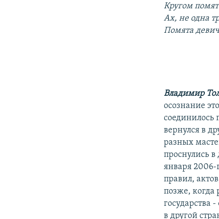
Кругом помят
Ах, не одна т
Помята девич
Владимир То
осознание это
соединилось п
вернулся в др
разных масте
проснулись в 
января 2006-г
правил, актов
позже, когда
государства -
в другой стр