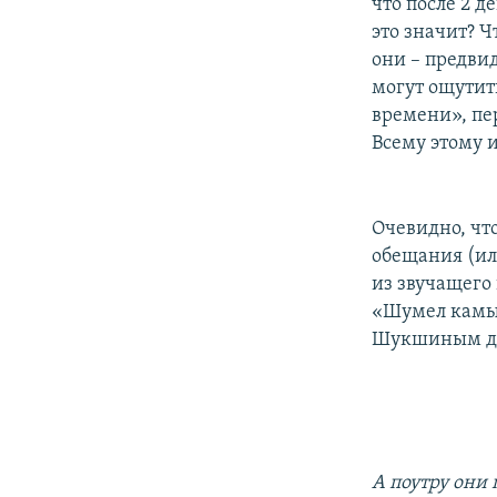
РАСПИСАНИЕ ВЕЩАНИЯ
что после 2 д
это значит? 
ПОДПИШИТЕСЬ НА РАССЫЛКУ
они – предви
могут ощутит
времени», пер
Всему этому 
Очевидно, чт
обещания (ил
из звучащего
«Шумел камыш
Шукшиным для
А поутру они 