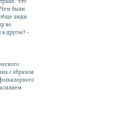
стране. Что
? Чем были
ообще люди
цу во
в другое? –
ческого
ана с образом
 фольклорного
Василием