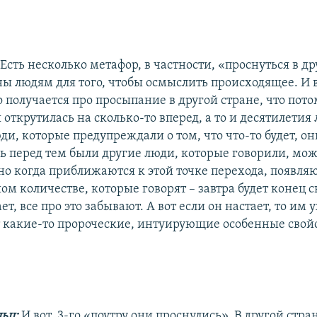
:
Есть несколько метафор, в частности, «проснуться в др
ы людям для того, чтобы осмыслить происходящее. И 
 получается про просыпание в другой стране, что пото
 открутилась на сколько-то вперед, а то и десятилетия
и, которые предупреждали о том, что что-то будет, он
ь перед тем были другие люди, которые говорили, мож
 но когда приближаются к этой точке перехода, появля
ом количестве, которые говорят – завтра будет конец с
ает, все про это забывают. А вот если он настает, то им 
какие-то пророческие, интуирующие особенные свойс
льц:
И вот, 3-го «поутру они проснулись». В другой стран