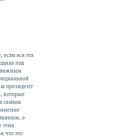
 если вся эта
одила под
ь важным
официальной
ам президент
и, которые
ем самым
хранение
лавным, о
е этих
к что это