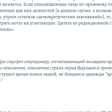
и меняется. Если оппозиционные силы по-прежнему то
ненных для них ценностей (в данном случае, о возможн
, утрате остатков «демократических завоеваний»), то
ерять нечто их угнетающее. Цитата из редакционной с
рнала»:
бря стартует секундомер, отсчитывающий последнее в
о поколения, поколения страха перед будущим и трепе
тупает время новых людей, не боящихся однажды "пр
".