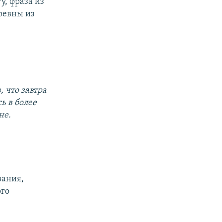
у, фраза из
ревны из
, что завтра
ь в более
не.
зания,
ого