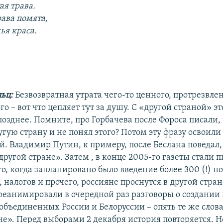
ая трава.
рава помята,
ья краса.
льц:
Безвозвратная утрата чего-то ценного, протрезвле
го – вот что цепляет тут за душу. С «другой страной» эт
озднее. Помните, про Горбачева после Фороса писали, 
угую страну и не понял этого? Потом эту фразу освоил
й. Владимир Путин, к примеру, после Беслана поведал,
другой стране». Затем , в конце 2005-го газеты стали пи
о, когда запланировано было введение более 300 (!) н
, налогов и прочего, россияне проснутся в другой стран
 реанимировали в очередной раз разговоры о создании
 объединенных России и Белоруссии – опять те же слов
ане». Перед выборами 2 декабря история повторяется. 