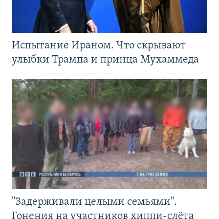
Испытание Ираном. Что скрывают
улыбки Трампа и принца Мухаммеда
"Задерживали целыми семьями".
Гонения на участников хиппи-слёта