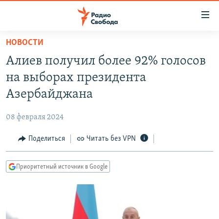
Ссылки
для
упрощенного
НОВОСТИ
ПРОГРАММЫ
доступа
Алиев получил более 92% голосов
ПОДКАСТЫ
Вернуться
на выборах президента
к
АВТОРСКИЕ ПРОЕКТЫ
Азербайджана
основному
ЦИТАТЫ СВОБОДЫ
содержанию
08 февраля 2024
Вернутся
МНЕНИЯ
к
Поделиться
Читать без VPN
КУЛЬТУРА
главной
навигации
IDEL.РЕАЛИИ
Приоритетный источник в Google
Вернутся
КАВКАЗ.РЕАЛИИ
к
СЕВЕР.РЕАЛИИ
поиску
СИБИРЬ.РЕАЛИИ