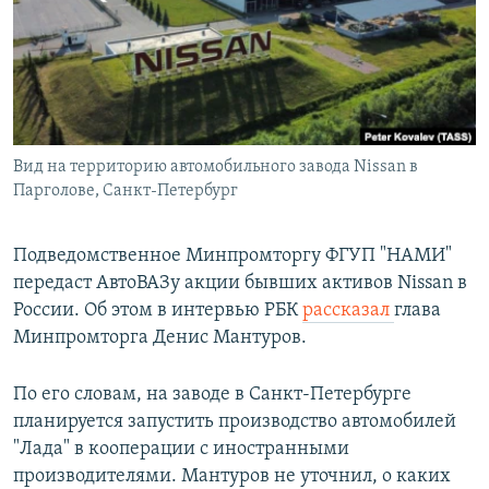
РАСПИСАНИЕ ВЕЩАНИЯ
ПОДПИШИТЕСЬ НА РАССЫЛКУ
СОЦИАЛЬНЫЕ СЕТИ
Вид на территорию автомобильного завода Nissan в
Парголове, Санкт-Петербург
Подведомственное Минпромторгу ФГУП "НАМИ"
Все сайты РСЕ/РС
передаст АвтоВАЗу акции бывших активов Nissan в
России. Об этом в интервью РБК
рассказал
глава
Минпромторга Денис Мантуров.
По его словам, на заводе в Санкт-Петербурге
планируется запустить производство автомобилей
"Лада" в кооперации с иностранными
производителями. Мантуров не уточнил, о каких