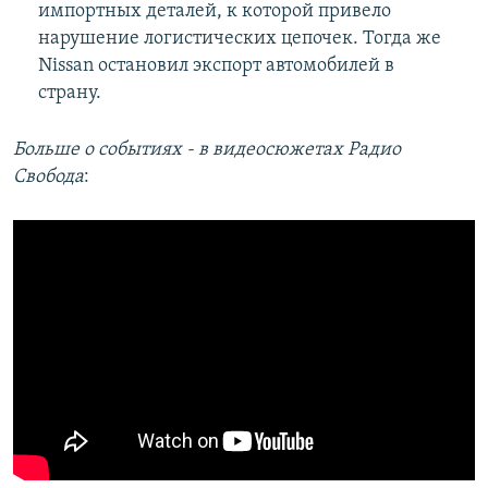
импортных деталей, к которой привело
нарушение логистических цепочек. Тогда же
Nissan остановил экспорт автомобилей в
страну.
Больше о событиях - в видеосюжетах Радио
Свобода
: