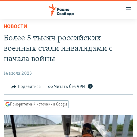
Ссылки
для
упрощенного
НОВОСТИ
ПРОГРАММЫ
доступа
Более 5 тысяч российских
ПОДКАСТЫ
Вернуться
военных стали инвалидами с
к
АВТОРСКИЕ ПРОЕКТЫ
начала войны
основному
ЦИТАТЫ СВОБОДЫ
содержанию
14 июля 2023
Вернутся
МНЕНИЯ
к
Поделиться
Читать без VPN
КУЛЬТУРА
главной
навигации
IDEL.РЕАЛИИ
Приоритетный источник в Google
Вернутся
КАВКАЗ.РЕАЛИИ
к
СЕВЕР.РЕАЛИИ
поиску
СИБИРЬ.РЕАЛИИ