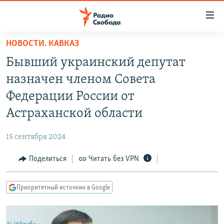
Ссылки
для
упрощенного
НОВОСТИ. КАВКАЗ
ПРОГРАММЫ
доступа
Бывший украинский депутат
ПОДКАСТЫ
Вернуться
назначен членом Совета
к
АВТОРСКИЕ ПРОЕКТЫ
Федерации России от
основному
ЦИТАТЫ СВОБОДЫ
содержанию
Астраханской области
Вернутся
МНЕНИЯ
к
15 сентября 2024
КУЛЬТУРА
главной
Поделиться
Читать без VPN
навигации
IDEL.РЕАЛИИ
Вернутся
КАВКАЗ.РЕАЛИИ
к
Приоритетный источник в Google
СЕВЕР.РЕАЛИИ
поиску
СИБИРЬ.РЕАЛИИ