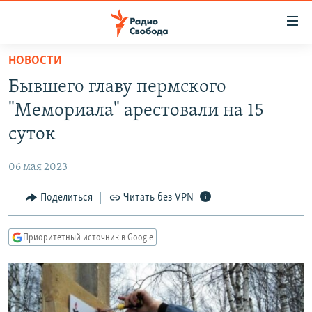
Ссылки
для
упрощенного
НОВОСТИ
ПРОГРАММЫ
доступа
Бывшего главу пермского
ПОДКАСТЫ
Вернуться
"Мемориала" арестовали на 15
к
АВТОРСКИЕ ПРОЕКТЫ
суток
основному
ЦИТАТЫ СВОБОДЫ
содержанию
06 мая 2023
Вернутся
МНЕНИЯ
к
Поделиться
Читать без VPN
КУЛЬТУРА
главной
навигации
IDEL.РЕАЛИИ
Приоритетный источник в Google
Вернутся
КАВКАЗ.РЕАЛИИ
к
СЕВЕР.РЕАЛИИ
поиску
СИБИРЬ.РЕАЛИИ