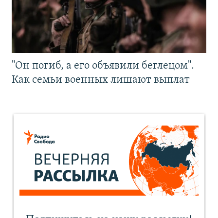
"Он погиб, а его объявили беглецом".
Как семьи военных лишают выплат