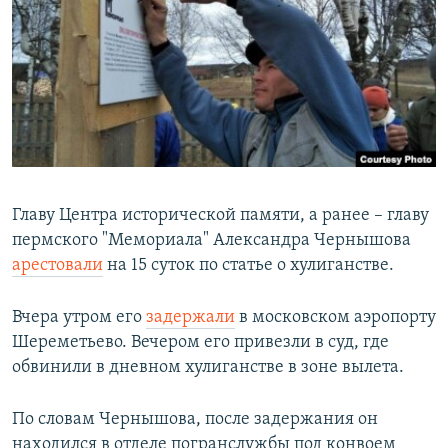
РАСПИСАНИЕ ВЕЩАНИЯ
ПОДПИШИТЕСЬ НА РАССЫЛКУ
СОЦИАЛЬНЫЕ СЕТИ
Главу Центра исторической памяти, а ранее – главу
пермского "Мемориала" Александра Чернышова
Все сайты РСЕ/РС
арестовали
на 15 суток по статье о хулиганстве.
Вчера утром его
задержали
в московском аэропорту
Шереметьево. Вечером его привезли в суд, где
обвинили в дневном хулиганстве в зоне вылета.
По словам Чернышова, после задержания он
находился в отделе погранслужбы под конвоем