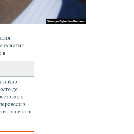
атил
ий политик
о в
н тайно
олго до
рестован в
перевели в
ый госпиталь