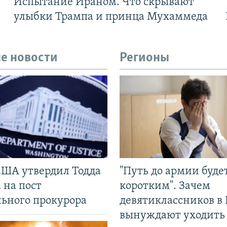
Испытание Ираном. Что скрывают
улыбки Трампа и принца Мухаммеда
е новости
Регионы
США утвердил Тодда
"Путь до армии буде
 на пост
коротким". Зачем
льного прокурора
девятиклассников в 
вынуждают уходить