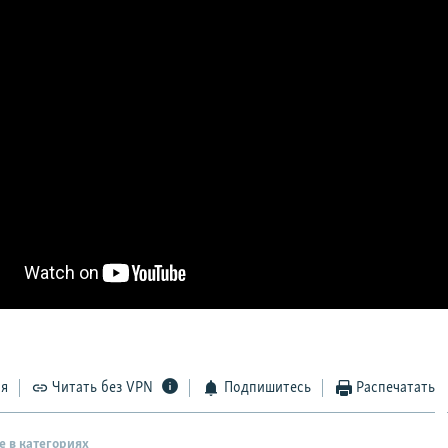
ся
Читать без VPN
Подпишитесь
Распечатать
е в категориях