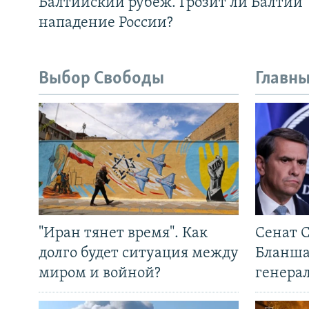
Балтийский рубеж. Грозит ли Балтии
нападение России?
Выбор Свободы
Главны
"Иран тянет время". Как
Сенат 
долго будет ситуация между
Бланша
миром и войной?
генера