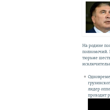
На родине по
полномочий. 
тюрьме шесть
исключительн
Одновреме
грузинског
лидер оппо
проходит р