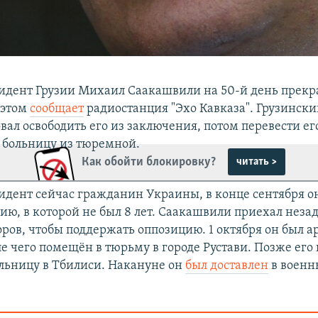
дент Грузии Михаил Саакашвили на 50-й день прекр
 этом
сообщает
радиостанция "Эхо Кавказа". Грузинск
вал освободить его из заключения, потом перевести ег
больницу из тюремной.
Как обойти блокировку?
читать >
дент сейчас гражданин Украины, в конце сентября о
ию, в которой не был 8 лет. Саакашвили приехал незад
ров, чтобы поддержать оппозицию. 1 октября он был а
е чего помещён в тюрьму в городе Рустави. Позже его 
ьницу в Тбилиси. Накануне он
был доставлен
в военн