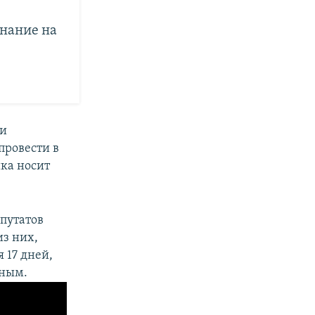
нание на
ии
ровести в
ика носит
путатов
из них,
 17 дней,
ьным.