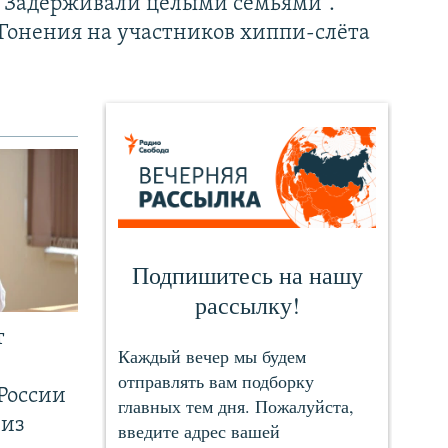
"Задерживали целыми семьями".
Гонения на участников хиппи-слёта
т
России
 из