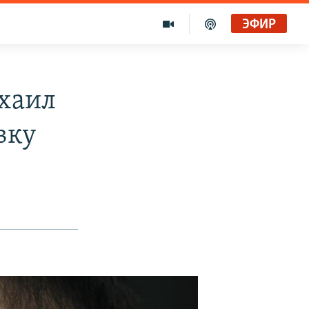
ЭФИР
хаил
вку