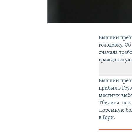
Бывший прези
голодовку. Об
сначала требо
гражданскую 
Бывший прези
прибыл в Груз
местных выбо
Тбилиси, посл
тюремную бол
в Гори.