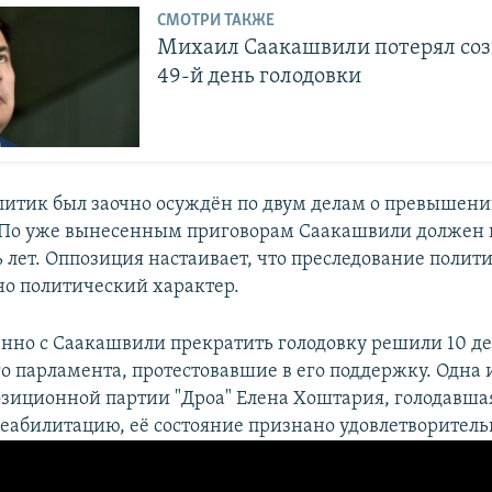
СМОТРИ ТАКЖЕ
Михаил Саакашвили потерял соз
49-й день голодовки
литик был заочно осуждён по двум делам о превышен
По уже вынесенным приговорам Саакашвили должен п
 лет. Оппозиция настаивает, что преследование полит
о политический характер.
нно с Саакашвили прекратить голодовку решили 10 де
о парламента, протестовавшие в его поддержку. Одна 
зиционной партии "Дроа" Елена Хоштария, голодавшая
еабилитацию, её состояние признано удовлетворител