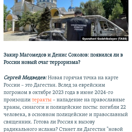
РАСПИСАНИЕ ВЕЩАНИЯ
ПОДПИШИТЕСЬ НА РАССЫЛКУ
СОЦИАЛЬНЫЕ СЕТИ
Закир Магомедов и Денис Соколов: появился ли в
России новый очаг терроризма?
Все сайты РСЕ/РС
Сергей Медведев:
Новая горячая точка на карте
России – это Дагестан. Вслед за еврейским
погромом в октябре 2023 года в июне 2024-го
произошли
теракты
– нападение на православные
храмы, синагоги и полицейские посты: погибли 22
человека, в основном полицейские и православный
священник. Готова ли Россия к вызову
радикального ислама? Станет ли Дагестан "новой