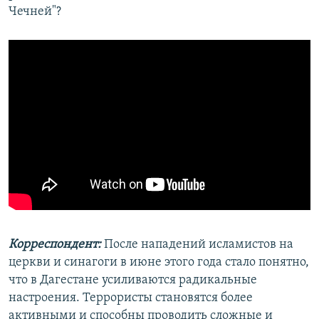
Чечней"?
Корреспондент:
После нападений исламистов на
церкви и синагоги в июне этого года стало понятно,
что в Дагестане усиливаются радикальные
настроения. Террористы становятся более
активными и способны проводить сложные и