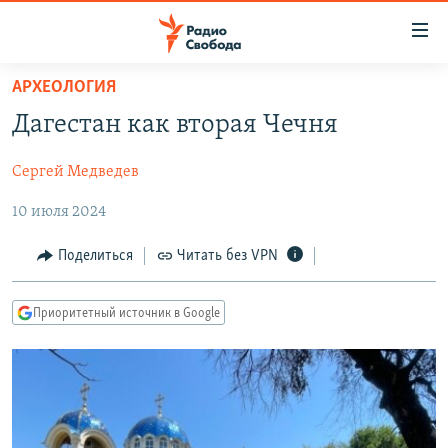
Ссылки
для
упрощенного
АРХЕОЛОГИЯ
ПРОГРАММЫ
доступа
Дагестан как вторая Чечня
ПОДКАСТЫ
Вернуться
к
Сергей Медведев
АВТОРСКИЕ ПРОЕКТЫ
основному
10 июля 2024
ЦИТАТЫ СВОБОДЫ
содержанию
Вернутся
МНЕНИЯ
Поделиться
Читать без VPN
к
КУЛЬТУРА
главной
Приоритетный источник в Google
навигации
IDEL.РЕАЛИИ
Вернутся
КАВКАЗ.РЕАЛИИ
к
СЕВЕР.РЕАЛИИ
поиску
СИБИРЬ.РЕАЛИИ